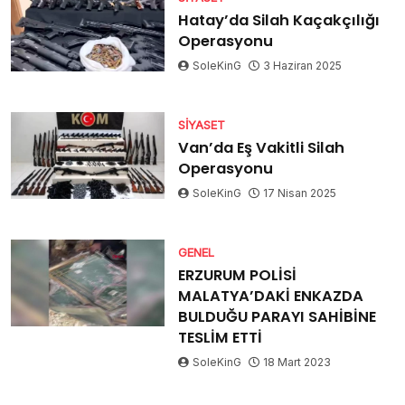
Hatay’da Silah Kaçakçılığı
Operasyonu
SoleKinG
3 Haziran 2025
SIYASET
Van’da Eş Vakitli Silah
Operasyonu
SoleKinG
17 Nisan 2025
GENEL
ERZURUM POLİSİ
MALATYA’DAKİ ENKAZDA
BULDUĞU PARAYI SAHİBİNE
TESLİM ETTİ
SoleKinG
18 Mart 2023