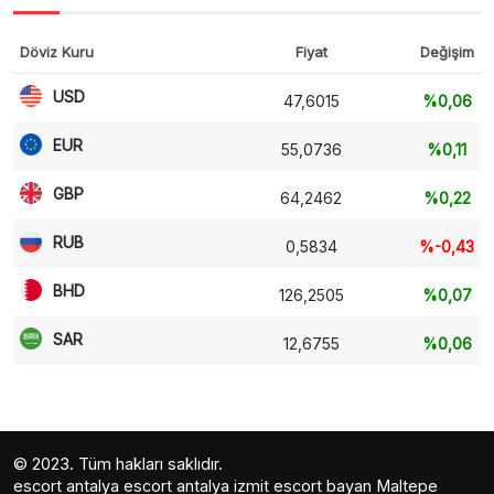
Döviz Kuru
Fiyat
Değişim
USD
47,6015
%0,06
EUR
55,0736
%0,11
GBP
64,2462
%0,22
RUB
0,5834
%-0,43
BHD
126,2505
%0,07
SAR
12,6755
%0,06
© 2023. Tüm hakları saklıdır.
escort antalya
escort antalya
izmit escort bayan
Maltepe