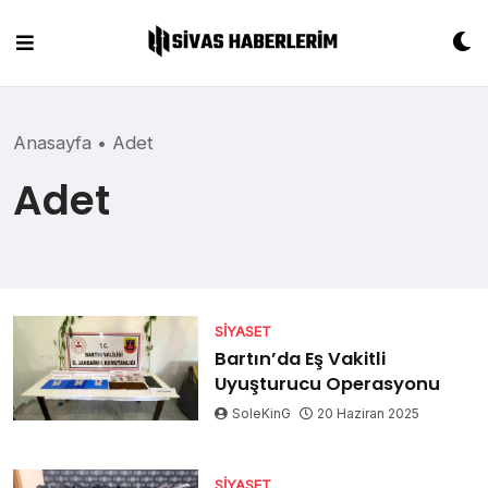
Skip
to
content
Anasayfa
•
Adet
Adet
SIYASET
Bartın’da Eş Vakitli
Uyuşturucu Operasyonu
SoleKinG
20 Haziran 2025
SIYASET