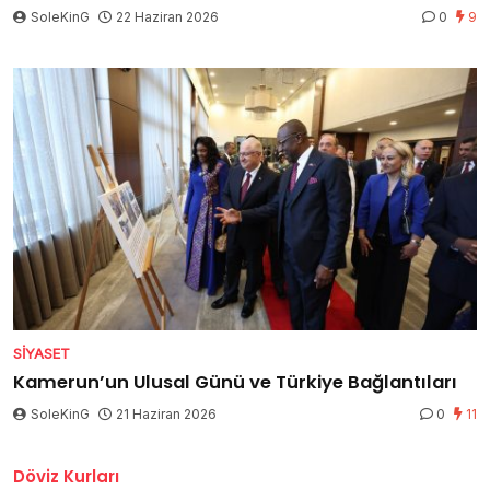
SoleKinG
22 Haziran 2026
0
9
SIYASET
Kamerun’un Ulusal Günü ve Türkiye Bağlantıları
SoleKinG
21 Haziran 2026
0
11
Döviz Kurları