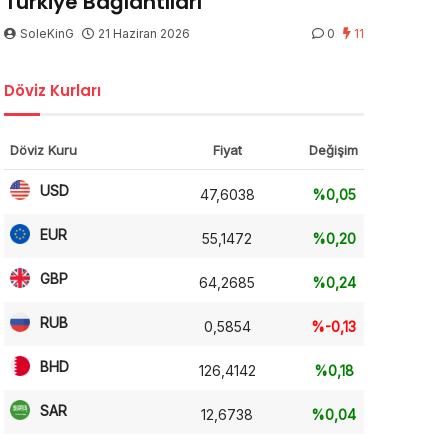
Türkiye Bağlantıları
SoleKinG
21 Haziran 2026
0
11
Döviz Kurları
Döviz Kuru
Fiyat
Değişim
USD
47,6038
%0,05
EUR
55,1472
%0,20
GBP
64,2685
%0,24
RUB
0,5854
%-0,13
BHD
126,4142
%0,18
SAR
12,6738
%0,04