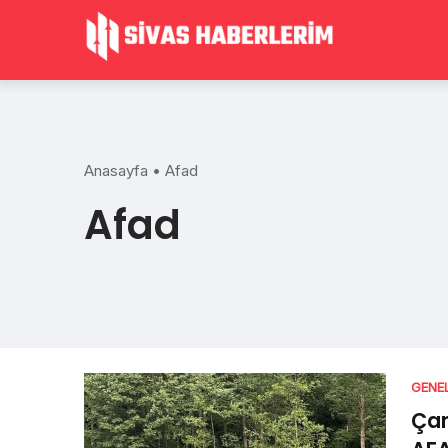
Skip
to
content
Anasayfa
•
Afad
Afad
GENE
Çam