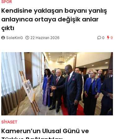
SPOR
Kendisine yaklaşan bayanı yanlış
anlayınca ortaya değişik anlar
çıktı
SoleKinG
22 Haziran 2026
0
9
SIYASET
Kamerun’un Ulusal Günü ve