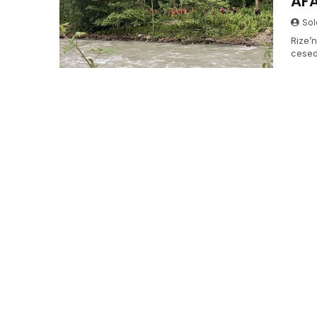
AFA
Sol
Rize’
cesedi