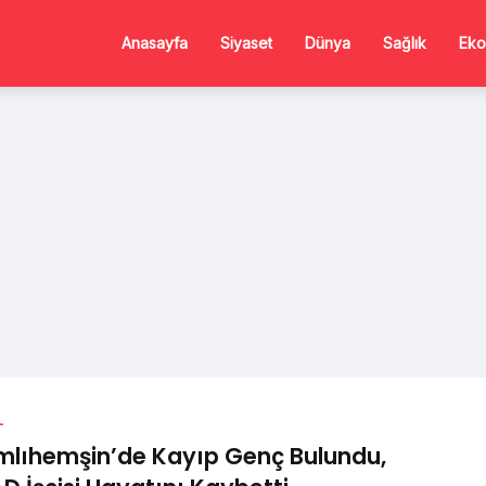
Anasayfa
Siyaset
Dünya
Sağlık
Eko
L
lıhemşin’de Kayıp Genç Bulundu,