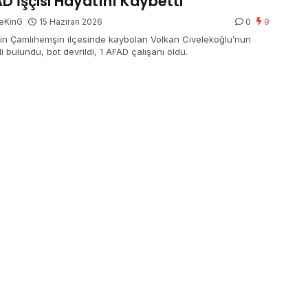
D İşçisi Hayatını Kaybetti
eKinG
15 Haziran 2026
0
9
nin Çamlıhemşin ilçesinde kaybolan Volkan Civelekoğlu’nun
 bulundu, bot devrildi, 1 AFAD çalışanı öldü.