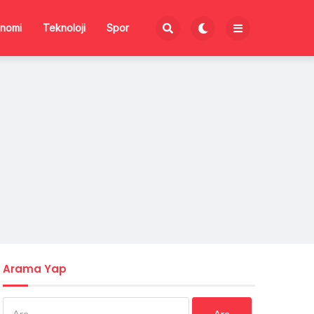
nomi
Teknoloji
Spor
Arama Yap
Arama: