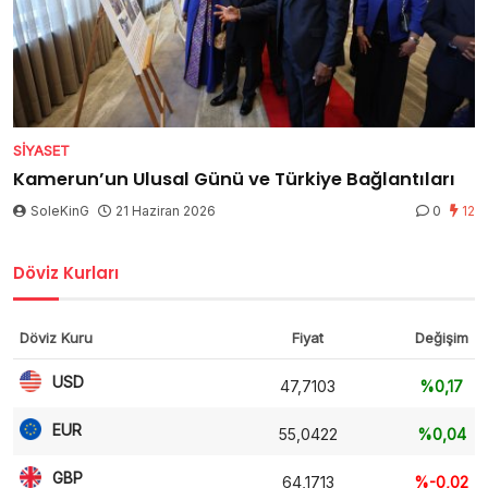
SIYASET
Kamerun’un Ulusal Günü ve Türkiye Bağlantıları
SoleKinG
21 Haziran 2026
0
12
Döviz Kurları
Döviz Kuru
Fiyat
Değişim
USD
47,7103
%0,17
EUR
55,0422
%0,04
GBP
64,1713
%-0,02