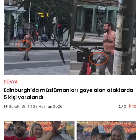
DÜNYA
Edinburgh’da müslümanları gaye alan ataklarda
5 kişi yaralandı
SoleKinG
22 Haziran 2026
0
10