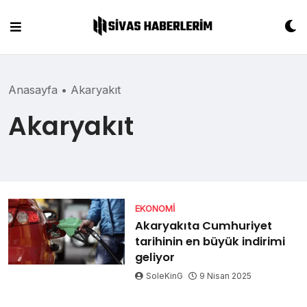
Skip
to
content
Anasayfa
•
Akaryakıt
Akaryakıt
EKONOMI
Akaryakıta Cumhuriyet
tarihinin en büyük indirimi
geliyor
SoleKinG
9 Nisan 2025