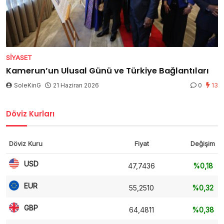
SIYASET
Kamerun’un Ulusal Günü ve Türkiye Bağlantıları
SoleKinG
21 Haziran 2026
0
13
Döviz Kurları
Döviz Kuru
Fiyat
Değişim
USD
47,7436
%0,18
EUR
55,2510
%0,32
GBP
64,4811
%0,38