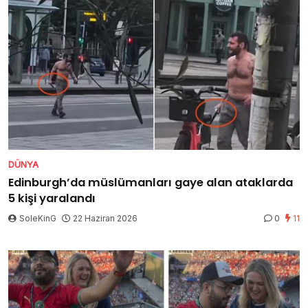
DÜNYA
Edinburgh’da müslümanları gaye alan ataklarda
5 kişi yaralandı
SoleKinG
22 Haziran 2026
0
11