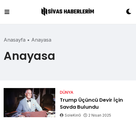
Skip
to
content
Anasayfa
•
Anayasa
Anayasa
DÜNYA
Trump Üçüncü Devir İçin
Savda Bulundu
SoleKinG
2 Nisan 2025