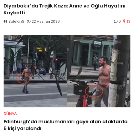
Diyarbakır’da Trajik Kaza: Anne ve Oğlu Hayatını
Kaybetti
SoleKinG
22 Haziran 2026
0
13
DÜNYA
Edinburgh’da müslümanları gaye alan ataklarda
5 kişi yaralandı