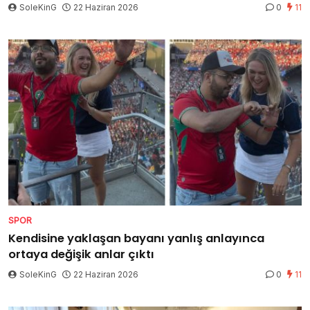
SoleKinG
22 Haziran 2026
0
11
SPOR
Kendisine yaklaşan bayanı yanlış anlayınca
ortaya değişik anlar çıktı
SoleKinG
22 Haziran 2026
0
11