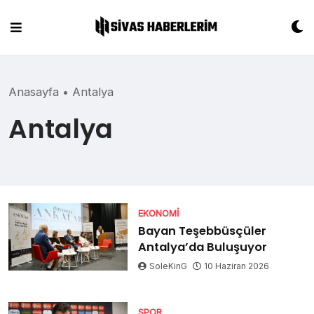
Skip
to
content
Anasayfa
•
Antalya
Antalya
EKONOMI
Bayan Teşebbüsçüler
Antalya’da Buluşuyor
SoleKinG
10 Haziran 2026
SPOR