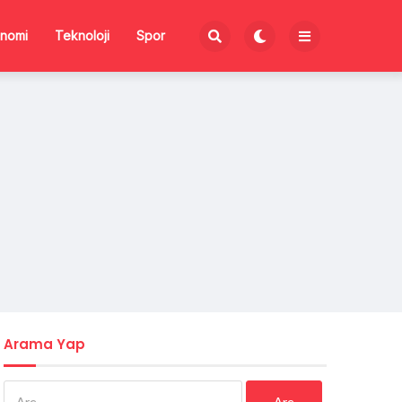
nomi
Teknoloji
Spor
Arama Yap
Arama: