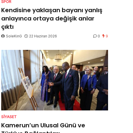
SPOR
Kendisine yaklaşan bayanı yanlış
anlayınca ortaya değişik anlar
çıktı
SoleKinG
22 Haziran 2026
0
9
SIYASET
Kamerun’un Ulusal Günü ve