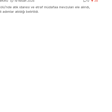
eKinG
19 Nisan 2025
0
38
ölü’nde atık idaresi ve etraf müdafaa mevzuları ele alındı,
i adımlar atıldığı belirtildi.