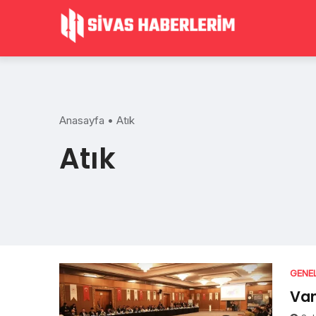
Skip
to
content
Anasayfa
•
Atık
Atık
GENE
Van