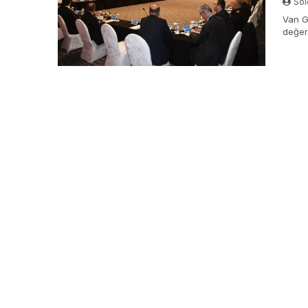
Sol
Van G
değerl