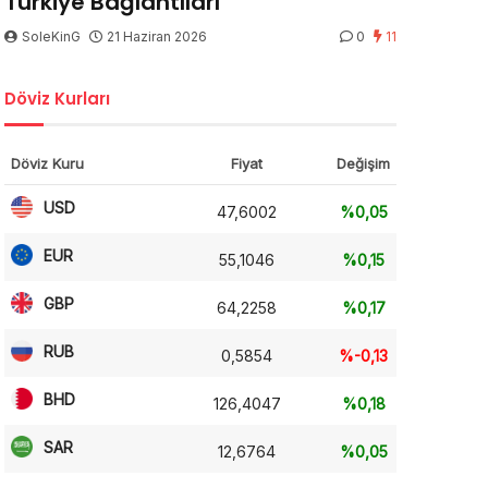
Türkiye Bağlantıları
SoleKinG
21 Haziran 2026
0
11
Döviz Kurları
Döviz Kuru
Fiyat
Değişim
USD
47,6002
%0,05
EUR
55,1046
%0,15
GBP
64,2258
%0,17
RUB
0,5854
%-0,13
BHD
126,4047
%0,18
SAR
12,6764
%0,05