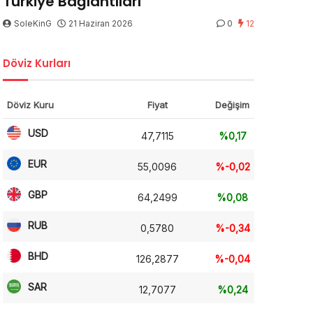
Türkiye Bağlantıları
SoleKinG
21 Haziran 2026
0
12
Döviz Kurları
Döviz Kuru
Fiyat
Değişim
USD
47,7115
%0,17
EUR
55,0096
%-0,02
GBP
64,2499
%0,08
RUB
0,5780
%-0,34
BHD
126,2877
%-0,04
SAR
12,7077
%0,24