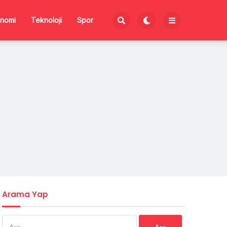
nomi
Teknoloji
Spor
Arama Yap
Arama: