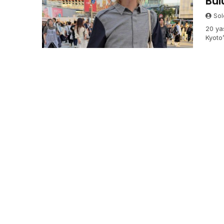
Bul
Sol
20 ya
Kyoto