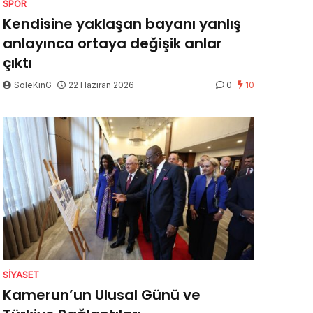
SPOR
Kendisine yaklaşan bayanı yanlış
anlayınca ortaya değişik anlar
çıktı
SoleKinG
22 Haziran 2026
0
10
SIYASET
Kamerun’un Ulusal Günü ve