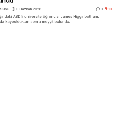
undu
eKinG
8 Haziran 2026
0
10
şındaki ABD’li üniversite öğrencisi James Higginbotham,
’da kaybolduktan sonra meyyit bulundu.