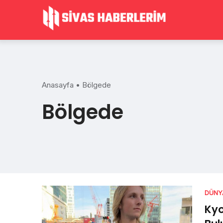
Skip
to
content
Anasayfa
•
Bölgede
Bölgede
DÜNY
Kyo