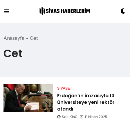
Skip
to
content
Anasayfa
•
Cet
Cet
SIYASET
Erdoğan’ın imzasıyla 13
üniversiteye yeni rektör
atandı
SoleKinG
11 Nisan 2025