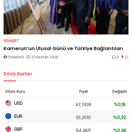
SIYASET
Kamerun’un Ulusal Günü ve Türkiye Bağlantıları
SoleKinG
21 Haziran 2026
0
13
Döviz Kurları
Döviz Kuru
Fiyat
Değişim
USD
47,7436
%0,18
EUR
55,2510
%0,32
GBP
64,4811
%0,38