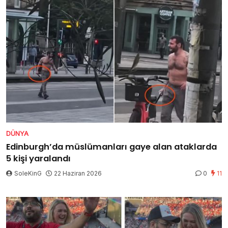
DÜNYA
Edinburgh’da müslümanları gaye alan ataklarda
5 kişi yaralandı
SoleKinG
22 Haziran 2026
0
11