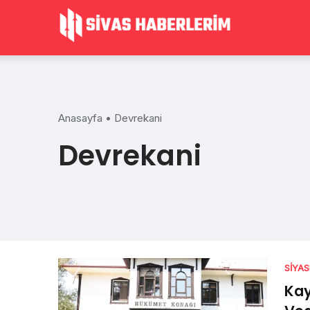
Skip
to
content
Anasayfa
•
Devrekani
Devrekani
SIYA
Ka