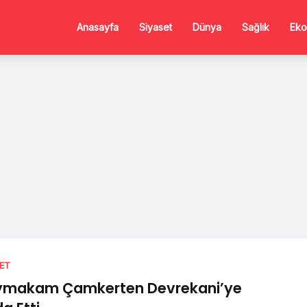
Anasayfa
Siyaset
Dünya
Sağlık
Eko
SET
ymakam Çamkerten Devrekani’ye