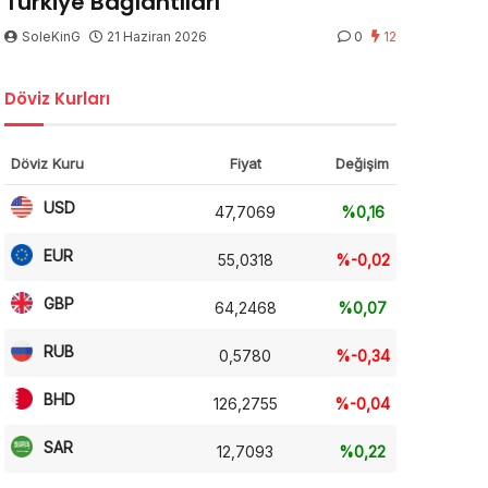
Türkiye Bağlantıları
SoleKinG
21 Haziran 2026
0
12
Döviz Kurları
Döviz Kuru
Fiyat
Değişim
USD
47,7069
%0,16
EUR
55,0318
%-0,02
GBP
64,2468
%0,07
RUB
0,5780
%-0,34
BHD
126,2755
%-0,04
SAR
12,7093
%0,22