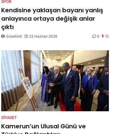
SPOR
Kendisine yaklaşan bayanı yanlış
anlayınca ortaya değişik anlar
çıktı
SoleKinG
22 Haziran 2026
0
10
SIYASET
Kamerun’un Ulusal Günü ve