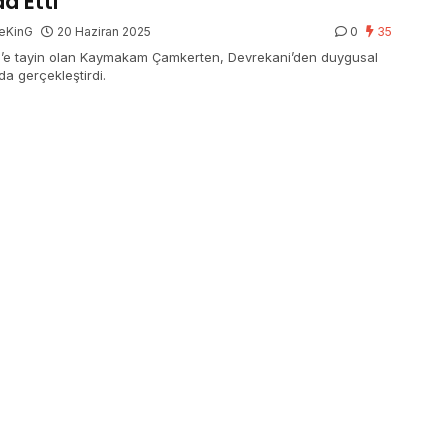
a Etti
eKinG
20 Haziran 2025
0
35
l’e tayin olan Kaymakam Çamkerten, Devrekani’den duygusal
da gerçekleştirdi.