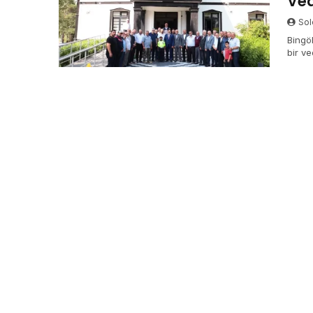
Ved
Sol
Bingö
bir ve