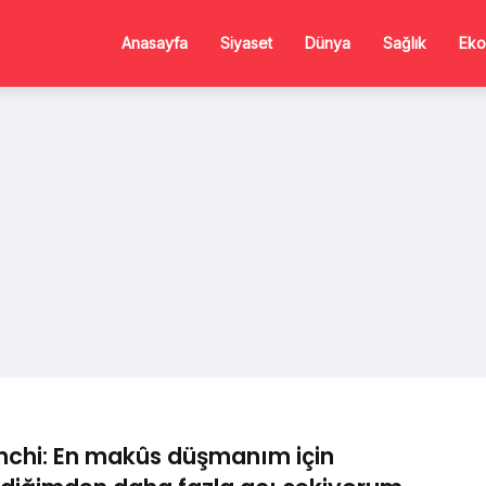
Anasayfa
Siyaset
Dünya
Sağlık
Eko
chi: En makûs düşmanım için