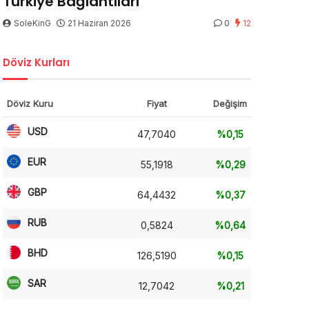
Türkiye Bağlantıları
SoleKinG
21 Haziran 2026
0
12
Döviz Kurları
Döviz Kuru
Fiyat
Değişim
USD
47,7040
%0,15
EUR
55,1918
%0,29
GBP
64,4432
%0,37
RUB
0,5824
%0,64
BHD
126,5190
%0,15
SAR
12,7042
%0,21