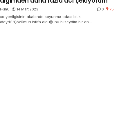
ediğimden daha fazla acı çekiyorum
eKinG
14 Mart 2023
0
75
tico yenilgisinin akabinde soyunma odası bitik
daydı””Çözümün istifa olduğunu bilseydim bir an
mezdim”Sampoli’ye itimat tam”Güveni tekrar kazanmanın en
olu Fenerbahçe’yi yenmek”Sezer AFŞAR / İSTANBUL, – Sevilla
if Yöneticisi Monchi, son haftalarda alınan berbat…