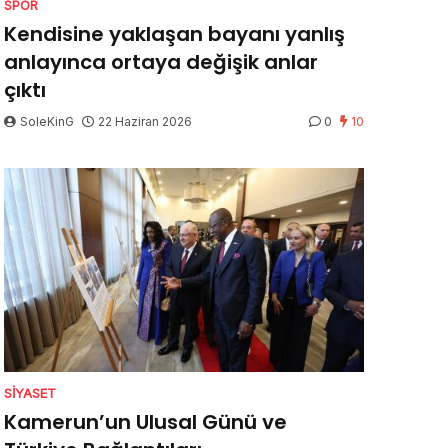
SPOR
Kendisine yaklaşan bayanı yanlış
anlayınca ortaya değişik anlar
çıktı
SoleKinG
22 Haziran 2026
0
10
SIYASET
Kamerun’un Ulusal Günü ve