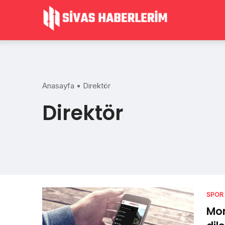
Skip
to
content
Anasayfa
•
Direktör
Direktör
SPOR
Mon