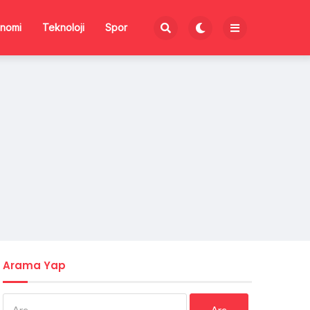
nomi
Teknoloji
Spor
Arama Yap
Arama: