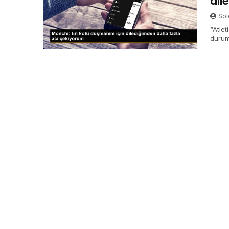
dil
Sol
“Atle
durum
düşün
âlâ y
Sport