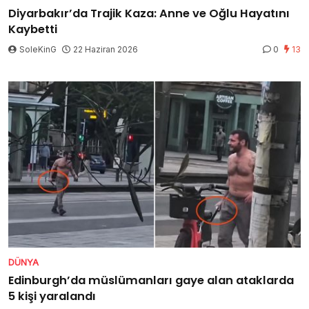
Diyarbakır’da Trajik Kaza: Anne ve Oğlu Hayatını
Kaybetti
SoleKinG
22 Haziran 2026
0
13
DÜNYA
Edinburgh’da müslümanları gaye alan ataklarda
5 kişi yaralandı