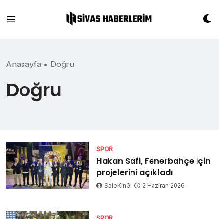
Skip
to
content
Anasayfa
•
Doğru
Doğru
SPOR
Hakan Safi, Fenerbahçe için
projelerini açıkladı
SoleKinG
2 Haziran 2026
SPOR