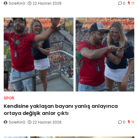
SoleKinG
22 Haziran 2026
0
11
SPOR
Kendisine yaklaşan bayanı yanlış anlayınca
ortaya değişik anlar çıktı
SoleKinG
22 Haziran 2026
0
11