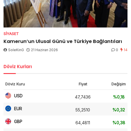
SIYASET
Kamerun’un Ulusal Günü ve Türkiye Bağlantıları
SoleKinG
21 Haziran 2026
0
14
Döviz Kurları
Döviz Kuru
Fiyat
Değişim
USD
47,7436
%0,18
EUR
55,2510
%0,32
GBP
64,4811
%0,38