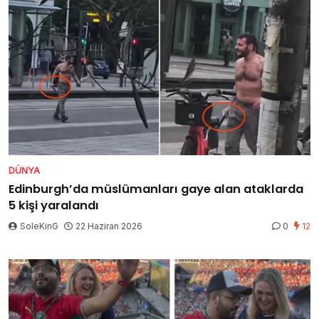
DÜNYA
Edinburgh’da müslümanları gaye alan ataklarda
5 kişi yaralandı
SoleKinG
22 Haziran 2026
0
12