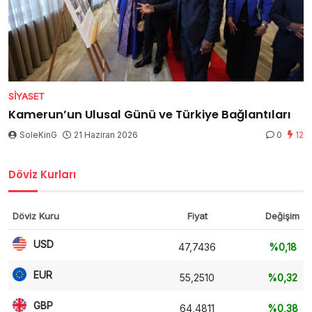
SIYASET
Kamerun’un Ulusal Günü ve Türkiye Bağlantıları
SoleKinG
21 Haziran 2026
0
12
Döviz Kurları
Döviz Kuru
Fiyat
Değişim
USD
47,7436
%0,18
EUR
55,2510
%0,32
GBP
64,4811
%0,38