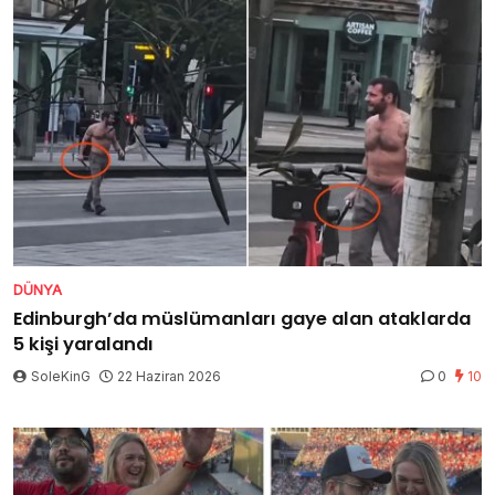
DÜNYA
Edinburgh’da müslümanları gaye alan ataklarda
5 kişi yaralandı
SoleKinG
22 Haziran 2026
0
10