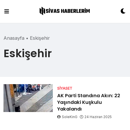
Skip
to
content
Anasayfa
•
Eskişehir
Eskişehir
SIYASET
AK Parti Standına Akın: 22
Yaşındaki Kuşkulu
Yakalandı
SoleKinG
24 Haziran 2025