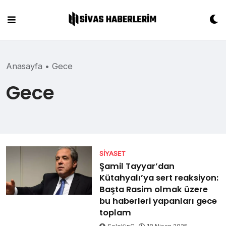
Skip
to
content
Anasayfa
•
Gece
Gece
SIYASET
Şamil Tayyar’dan
Kütahyalı’ya sert reaksiyon:
Başta Rasim olmak üzere
bu haberleri yapanları gece
toplam