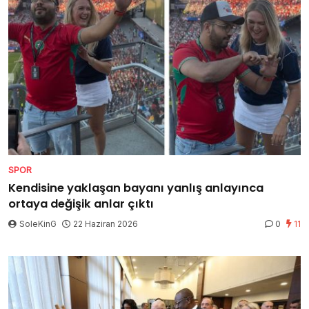
SPOR
Kendisine yaklaşan bayanı yanlış anlayınca
ortaya değişik anlar çıktı
SoleKinG
22 Haziran 2026
0
11