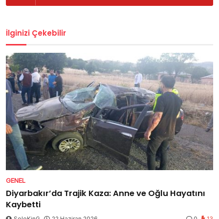
İlginizi Çekebilir
GENEL
Diyarbakır’da Trajik Kaza: Anne ve Oğlu Hayatını
Kaybetti
SoleKinG
22 Haziran 2026
0
13