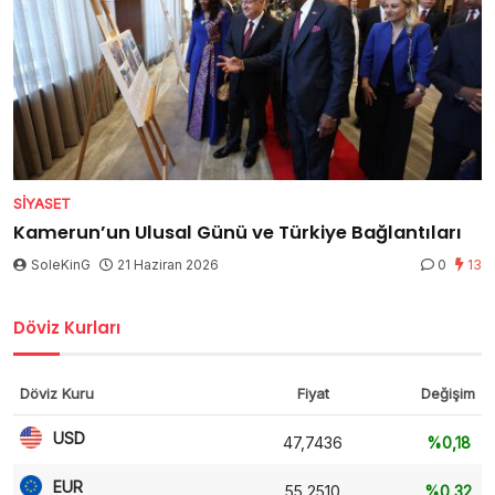
SIYASET
Kamerun’un Ulusal Günü ve Türkiye Bağlantıları
SoleKinG
21 Haziran 2026
0
13
Döviz Kurları
Döviz Kuru
Fiyat
Değişim
USD
47,7436
%0,18
EUR
55,2510
%0,32