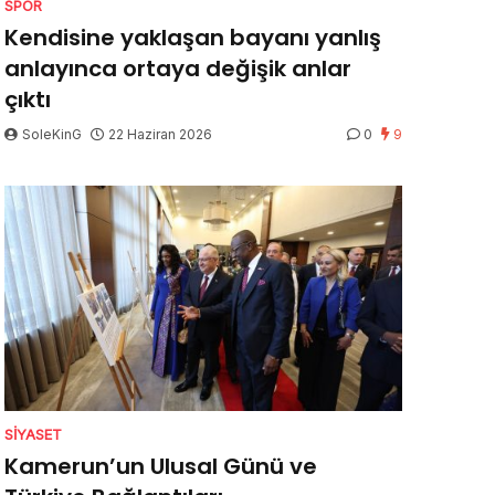
SPOR
Kendisine yaklaşan bayanı yanlış
anlayınca ortaya değişik anlar
çıktı
SoleKinG
22 Haziran 2026
0
9
SIYASET
Kamerun’un Ulusal Günü ve