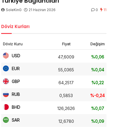
Türkiye Bağlantıları
SoleKinG
21 Haziran 2026
0
11
Döviz Kurları
Döviz Kuru
Fiyat
Değişim
USD
47,6009
%0,06
EUR
55,0365
%0,04
GBP
64,2517
%0,22
RUB
0,5853
%-0,24
BHD
126,2626
%0,07
SAR
12,6780
%0,09