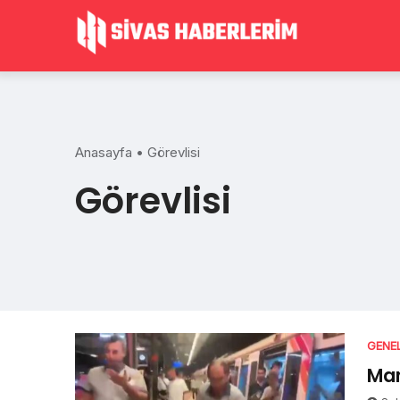
Skip
to
content
Anasayfa
•
Görevlisi
Görevlisi
GENE
Mar