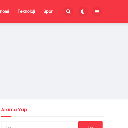
nomi
Teknoloji
Spor
Arama Yap
Arama: