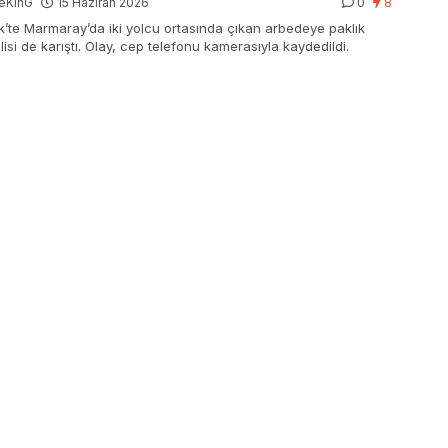
eKinG
15 Haziran 2026
0
8
k’te Marmaray’da iki yolcu ortasında çıkan arbedeye paklık
lisi de karıştı. Olay, cep telefonu kamerasıyla kaydedildi.