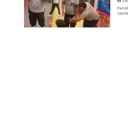
Sol
Pendi
vazife