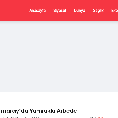
Anasayfa
Siyaset
Dünya
Sağlık
Eko
L
maray’da Yumruklu Arbede