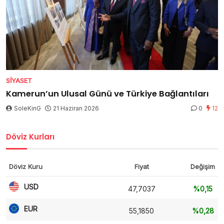
SIYASET
Kamerun’un Ulusal Günü ve Türkiye Bağlantıları
SoleKinG
21 Haziran 2026
0
12
Döviz Kurları
Döviz Kuru
Fiyat
Değişim
USD
47,7037
%0,15
EUR
55,1850
%0,28