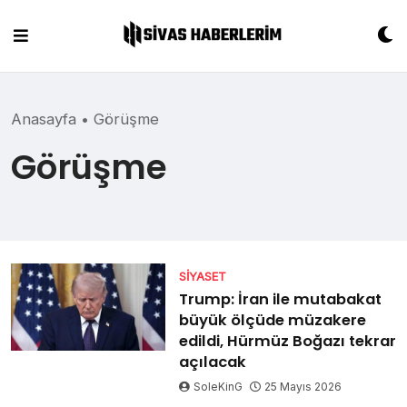
Skip
to
content
Anasayfa
•
Görüşme
Görüşme
SIYASET
Trump: İran ile mutabakat
büyük ölçüde müzakere
edildi, Hürmüz Boğazı tekrar
açılacak
SoleKinG
25 Mayıs 2026