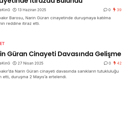
ayetinde İtirazda Bulundu
eKinG
13 Haziran 2025
0
39
bakır Barosu, Narin Güran cinayetinde duruşmaya katılma
nin reddine itiraz etti.
SET
in Güran Cinayeti Davasında Gelişme
eKinG
27 Nisan 2025
0
42
bakır’da Narin Güran cinayeti davasında sanıkların tutukluluğu
 etti, duruşma 2 Mayıs’a ertelendi.