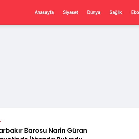
Anasayfa
Siyaset
Dünya
Sağlık
Eko
L
arbakır Barosu Narin Güran