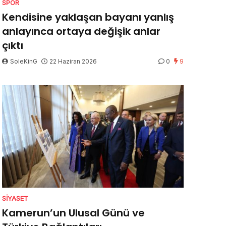
SPOR
Kendisine yaklaşan bayanı yanlış
anlayınca ortaya değişik anlar
çıktı
SoleKinG
22 Haziran 2026
0
9
SIYASET
Kamerun’un Ulusal Günü ve