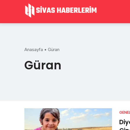
Skip
to
content
Anasayfa
•
Güran
Güran
GENE
Diy