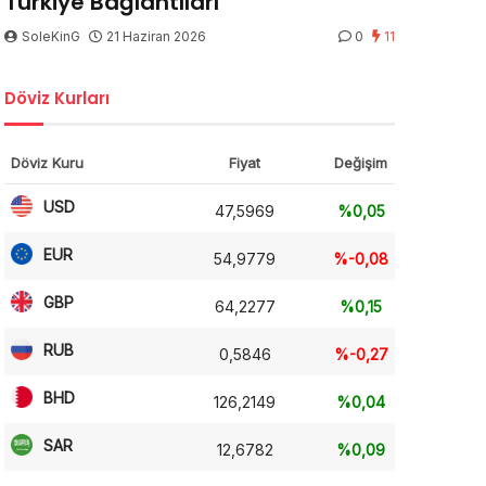
Türkiye Bağlantıları
SoleKinG
21 Haziran 2026
0
11
Döviz Kurları
Döviz Kuru
Fiyat
Değişim
USD
47,5969
%0,05
EUR
54,9779
%-0,08
GBP
64,2277
%0,15
RUB
0,5846
%-0,27
BHD
126,2149
%0,04
SAR
12,6782
%0,09