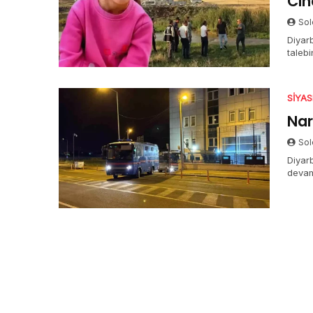
Cin
Sol
Diyar
talebi
SIYA
Nar
Sol
Diyar
devam