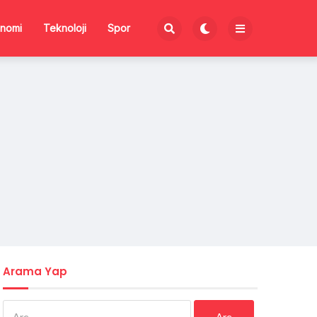
nomi
Teknoloji
Spor
Arama Yap
Arama: