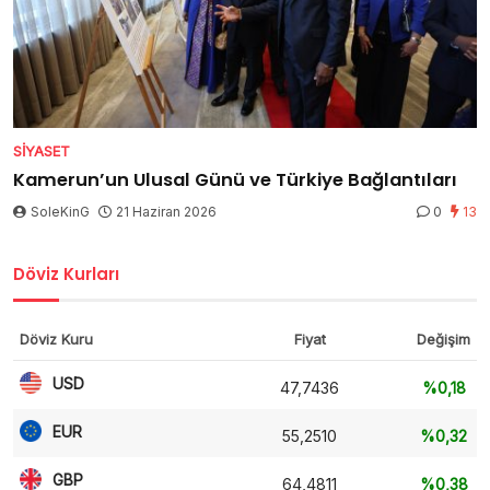
SIYASET
Kamerun’un Ulusal Günü ve Türkiye Bağlantıları
SoleKinG
21 Haziran 2026
0
13
Döviz Kurları
Döviz Kuru
Fiyat
Değişim
USD
47,7436
%0,18
EUR
55,2510
%0,32
GBP
64,4811
%0,38