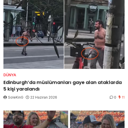
DÜNYA
Edinburgh’da müslümanları gaye alan ataklarda
5 kişi yaralandı
SoleKinG
22 Haziran 2026
0
11