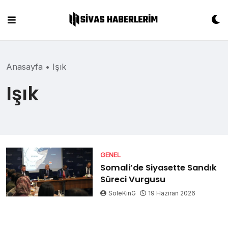
Skip
to
content
Anasayfa
•
Işık
Işık
GENEL
Somali’de Siyasette Sandık
Süreci Vurgusu
SoleKinG
19 Haziran 2026