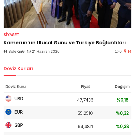
SIYASET
Kamerun’un Ulusal Günü ve Türkiye Bağlantıları
SoleKinG
21 Haziran 2026
0
14
Döviz Kurları
Döviz Kuru
Fiyat
Değişim
USD
47,7436
%0,18
EUR
55,2510
%0,32
GBP
64,4811
%0,38