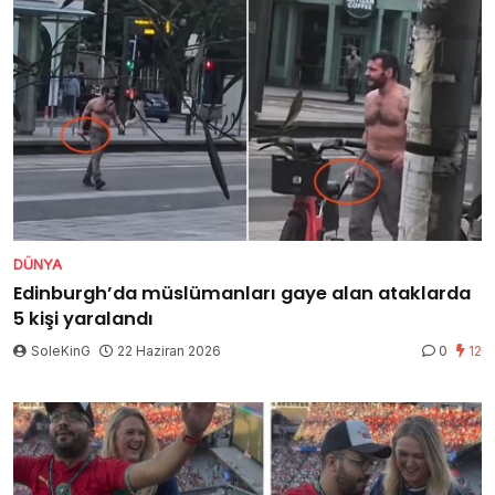
DÜNYA
Edinburgh’da müslümanları gaye alan ataklarda
5 kişi yaralandı
SoleKinG
22 Haziran 2026
0
12