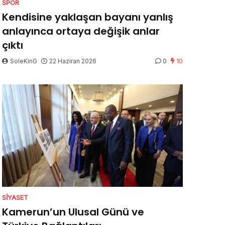
SPOR
Kendisine yaklaşan bayanı yanlış
anlayınca ortaya değişik anlar
çıktı
SoleKinG
22 Haziran 2026
0
10
SIYASET
Kamerun’un Ulusal Günü ve