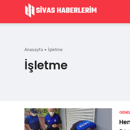
Skip
to
content
Anasayfa
•
İşletme
İşletme
GENE
Hen