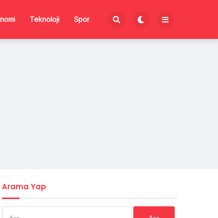
nomi
Teknoloji
Spor
Arama Yap
Arama: