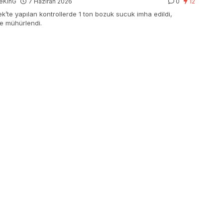
eKinG
7 Haziran 2026
0
12
k’te yapılan kontrollerde 1 ton bozuk sucuk imha edildi,
me mühürlendi.