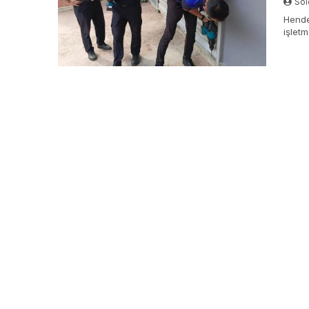
Sol
Hende
işlet