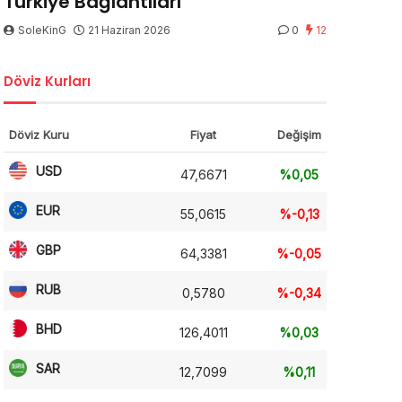
Türkiye Bağlantıları
SoleKinG
21 Haziran 2026
0
12
Döviz Kurları
Döviz Kuru
Fiyat
Değişim
USD
47,6671
%0,05
EUR
55,0615
%-0,13
GBP
64,3381
%-0,05
RUB
0,5780
%-0,34
BHD
126,4011
%0,03
SAR
12,7099
%0,11