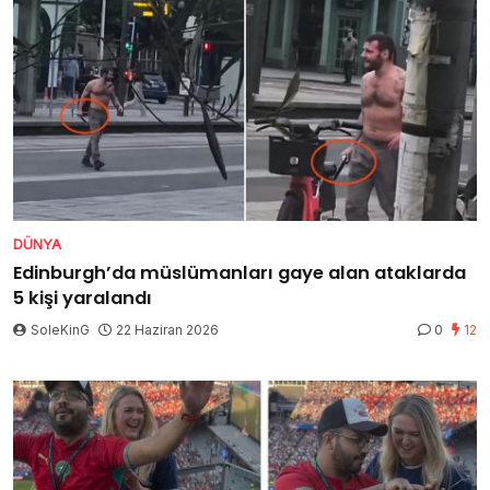
DÜNYA
Edinburgh’da müslümanları gaye alan ataklarda
5 kişi yaralandı
SoleKinG
22 Haziran 2026
0
12