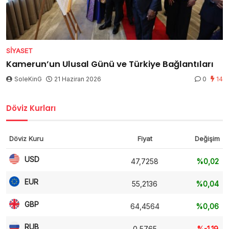
SIYASET
Kamerun’un Ulusal Günü ve Türkiye Bağlantıları
SoleKinG
21 Haziran 2026
0
14
Döviz Kurları
Döviz Kuru
Fiyat
Değişim
USD
47,7258
%0,02
EUR
55,2136
%0,04
GBP
64,4564
%0,06
RUB
0,5765
%-1,19