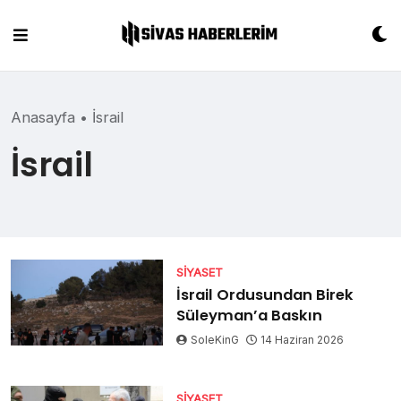
Skip
to
content
Anasayfa
•
İsrail
İsrail
SIYASET
İsrail Ordusundan Birek
Süleyman’a Baskın
SoleKinG
14 Haziran 2026
SIYASET