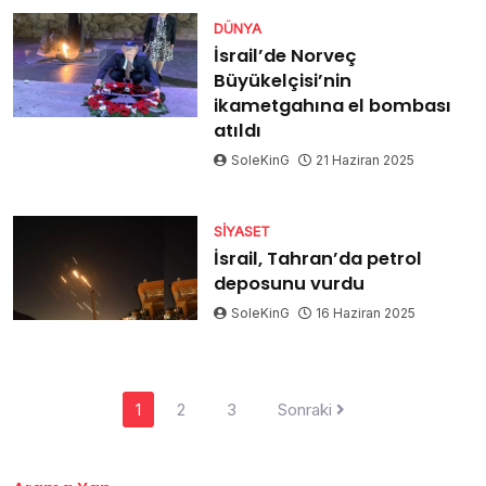
DÜNYA
İsrail’de Norveç
Büyükelçisi’nin
ikametgahına el bombası
atıldı
SoleKinG
21 Haziran 2025
SIYASET
İsrail, Tahran’da petrol
deposunu vurdu
SoleKinG
16 Haziran 2025
Yazı
1
2
3
Sonraki
dolaşımı