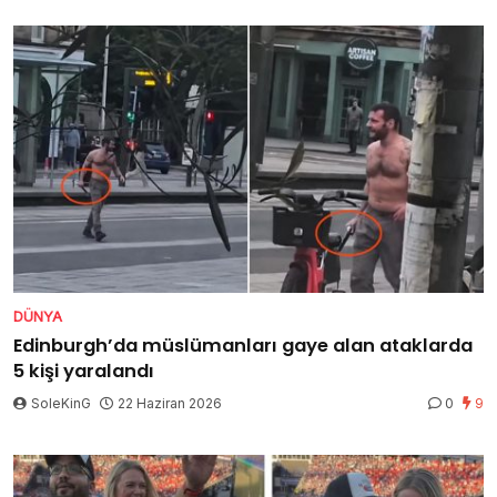
DÜNYA
Edinburgh’da müslümanları gaye alan ataklarda
5 kişi yaralandı
SoleKinG
22 Haziran 2026
0
9