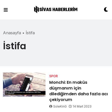
Skip
to
content
Anasayfa
•
İstifa
İstifa
SPOR
Monchi: En makûs
düşmanım için
dilediğimden daha fazla acı
çekiyorum
SoleKinG
14 Mart 2023