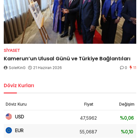
SIYASET
Kamerun’un Ulusal Günü ve Türkiye Bağlantıları
SoleKinG
21 Haziran 2026
0
11
Döviz Kurları
Döviz Kuru
Fiyat
Değişim
USD
47,5962
%0,06
EUR
55,0687
%0,10