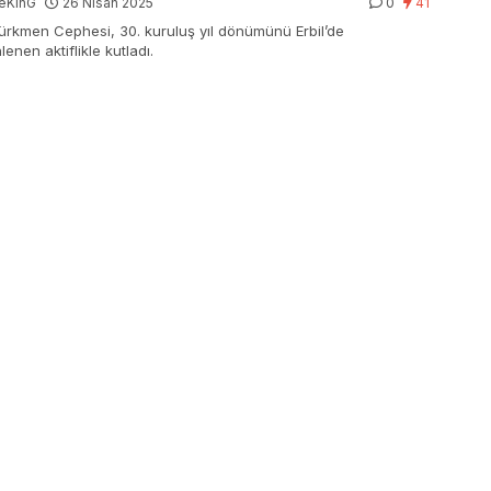
eKinG
26 Nisan 2025
0
41
Türkmen Cephesi, 30. kuruluş yıl dönümünü Erbil’de
enen aktiflikle kutladı.