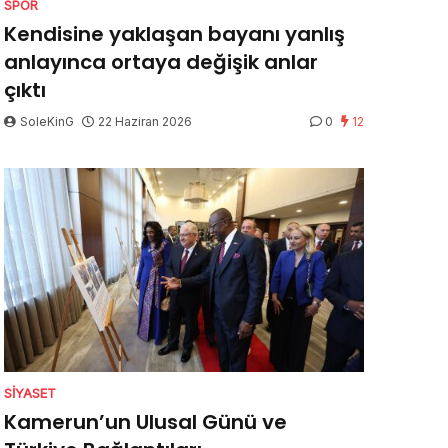
SPOR
Kendisine yaklaşan bayanı yanlış
anlayınca ortaya değişik anlar
çıktı
SoleKinG
22 Haziran 2026
0
12
SIYASET
Kamerun’un Ulusal Günü ve