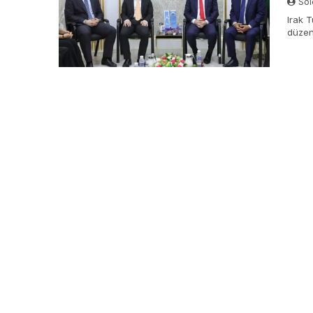
Sol
Irak 
düzenl