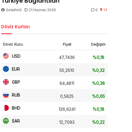
Türkiye Bağlantıları
SoleKinG
21 Haziran 2026
0
14
Döviz Kurları
Döviz Kuru
Fiyat
Değişim
USD
47,7436
%0,18
EUR
55,2510
%0,32
GBP
64,4811
%0,38
RUB
0,5825
%0,65
BHD
126,6241
%0,18
SAR
12,7093
%0,22