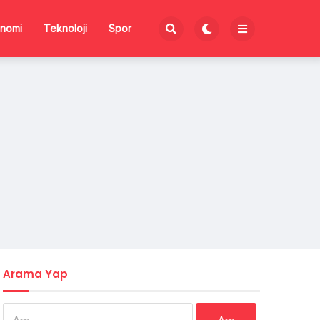
nomi
Teknoloji
Spor
Arama Yap
Arama: