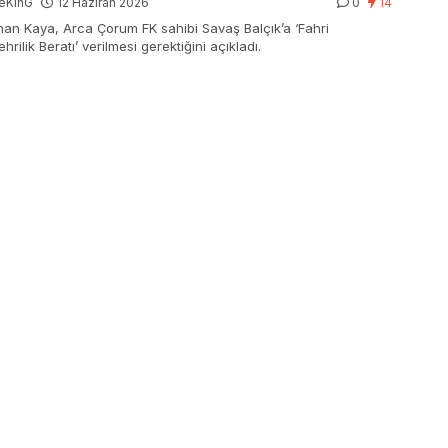
eKinG
12 Haziran 2026
0
14
an Kaya, Arca Çorum FK sahibi Savaş Balçık’a ‘Fahri
rilik Beratı’ verilmesi gerektiğini açıkladı.