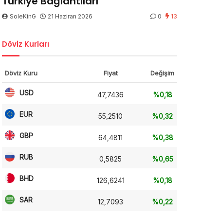
Türkiye Bağlantıları
SoleKinG
21 Haziran 2026
0
13
Döviz Kurları
Döviz Kuru
Fiyat
Değişim
USD
47,7436
%0,18
EUR
55,2510
%0,32
GBP
64,4811
%0,38
RUB
0,5825
%0,65
BHD
126,6241
%0,18
SAR
12,7093
%0,22