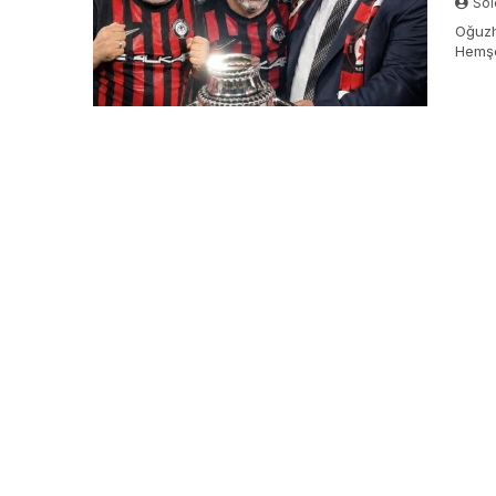
Sol
Oğuzh
Hemşeh