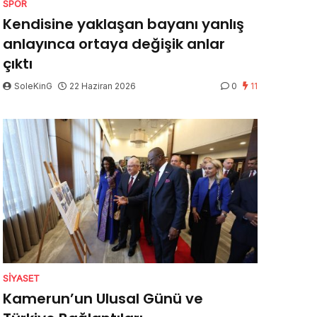
SPOR
Kendisine yaklaşan bayanı yanlış
anlayınca ortaya değişik anlar
çıktı
SoleKinG
22 Haziran 2026
0
11
SIYASET
Kamerun’un Ulusal Günü ve