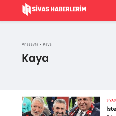
Skip
to
content
Anasayfa
•
Kaya
Kaya
SIYA
İst