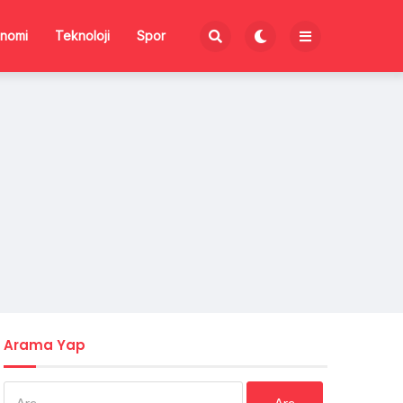
nomi
Teknoloji
Spor
Arama Yap
Arama: