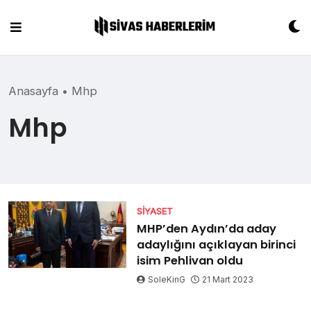
Skip
to
content
Anasayfa
•
Mhp
Mhp
SIYASET
MHP’den Aydın’da aday
adaylığını açıklayan birinci
isim Pehlivan oldu
SoleKinG
21 Mart 2023