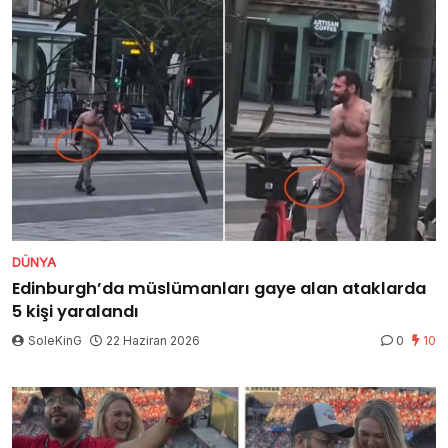
DÜNYA
Edinburgh’da müslümanları gaye alan ataklarda
5 kişi yaralandı
SoleKinG
22 Haziran 2026
0
10