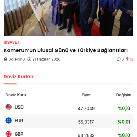
SIYASET
Kamerun’un Ulusal Günü ve Türkiye Bağlantıları
SoleKinG
21 Haziran 2026
0
12
Döviz Kurları
Döviz Kuru
Fiyat
Değişim
USD
47,7049
%0,16
EUR
55,0317
%0,01
GBP
64,2633
%0,10