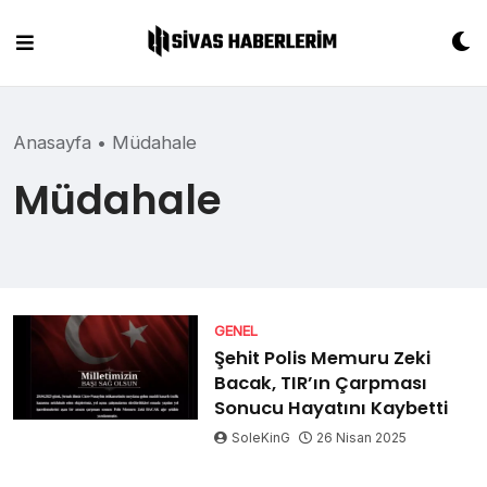
Skip
to
content
Anasayfa
•
Müdahale
Müdahale
GENEL
Şehit Polis Memuru Zeki
Bacak, TIR’ın Çarpması
Sonucu Hayatını Kaybetti
SoleKinG
26 Nisan 2025