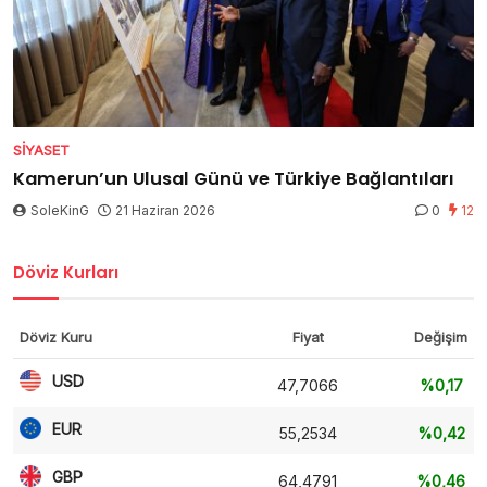
SIYASET
Kamerun’un Ulusal Günü ve Türkiye Bağlantıları
SoleKinG
21 Haziran 2026
0
12
Döviz Kurları
Döviz Kuru
Fiyat
Değişim
USD
47,7066
%0,17
EUR
55,2534
%0,42
GBP
64,4791
%0,46