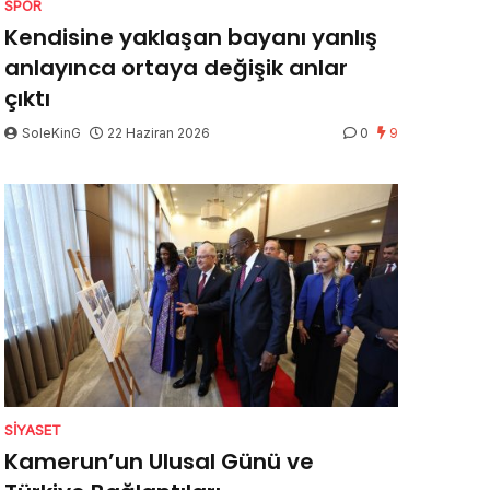
SPOR
Kendisine yaklaşan bayanı yanlış
anlayınca ortaya değişik anlar
çıktı
SoleKinG
22 Haziran 2026
0
9
SIYASET
Kamerun’un Ulusal Günü ve