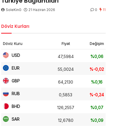
Türkiye Bağlantıları
SoleKinG
21 Haziran 2026
0
11
Döviz Kurları
Döviz Kuru
Fiyat
Değişim
USD
47,5984
%0,06
EUR
55,0024
%-0,02
GBP
64,2130
%0,16
RUB
0,5853
%-0,24
BHD
126,2557
%0,07
SAR
12,6780
%0,09