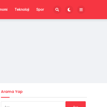
nomi
Teknoloji
Spor
Arama Yap
Arama: