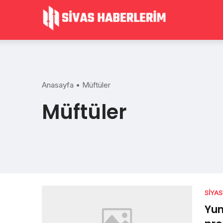
Skip
to
content
Anasayfa
•
Müftüler
Müftüler
SIYA
Yun