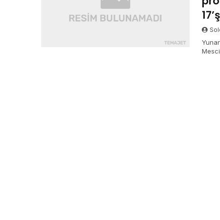
pro
17’
Sol
Yunan
Mesci
cezas
çevird