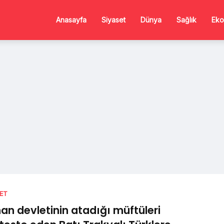
Anasayfa
Siyaset
Dünya
Sağlık
Eko
SET
an devletinin atadığı müftüleri