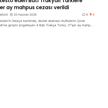
testo eden Batı Trakyalı Türklere
şer ay mahpus cezası verildi
eKinG
20 Haziran 2026
0
9
istan’ın İskeçe kentinde, devlet ataması müftülerin Çınar
di’ne girişini engelleyen 4 Batı Trakya Türkü, 17’şer ay mahpus
ına çarptırıldı. Mahkeme cezaları erteledi ve para cezasına
i. Sanık avukatı karara itiraz edeceklerini açıkladı.