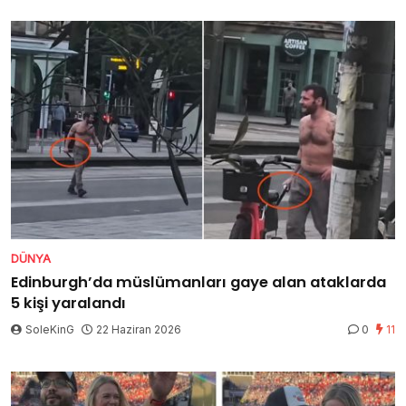
DÜNYA
Edinburgh’da müslümanları gaye alan ataklarda
5 kişi yaralandı
SoleKinG
22 Haziran 2026
0
11