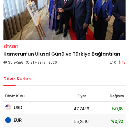
SIYASET
Kamerun’un Ulusal Günü ve Türkiye Bağlantıları
SoleKinG
21 Haziran 2026
0
13
Döviz Kurları
Döviz Kuru
Fiyat
Değişim
USD
47,7436
%0,18
EUR
55,2510
%0,32