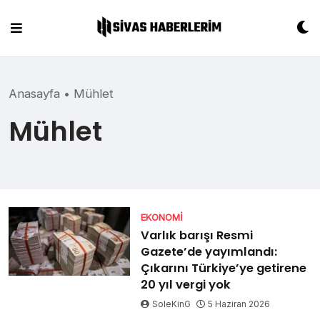
Skip
to
content
Anasayfa
•
Mühlet
Mühlet
EKONOMI
Varlık barışı Resmi
Gazete’de yayımlandı:
Çıkarını Türkiye’ye getirene
20 yıl vergi yok
SoleKinG
5 Haziran 2026