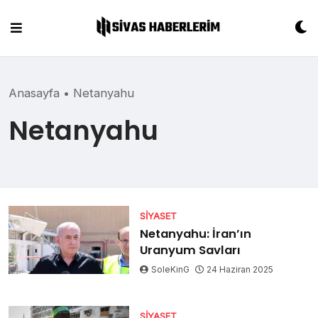
Skip
to
content
Anasayfa
•
Netanyahu
Netanyahu
SIYASET
Netanyahu: İran’ın
Uranyum Savları
SoleKinG
24 Haziran 2025
SIYASET