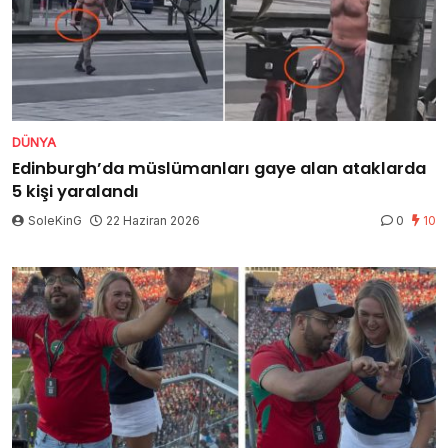
DÜNYA
Edinburgh’da müslümanları gaye alan ataklarda
5 kişi yaralandı
SoleKinG
22 Haziran 2026
0
10