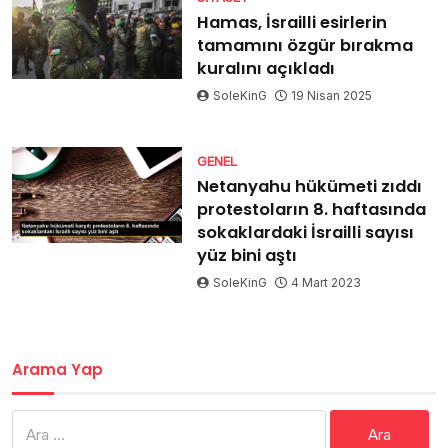
Hamas, İsrailli esirlerin
tamamını özgür bırakma
kuralını açıkladı
SoleKinG
19 Nisan 2025
GENEL
Netanyahu hükümeti zıddı
protestoların 8. haftasında
sokaklardaki İsrailli sayısı
yüz bini aştı
SoleKinG
4 Mart 2023
Arama Yap
Arama: