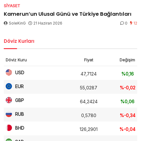
SIYASET
Kamerun’un Ulusal Günü ve Türkiye Bağlantıları
SoleKinG
21 Haziran 2026
0
12
Döviz Kurları
Döviz Kuru
Fiyat
Değişim
USD
47,7124
%0,16
EUR
55,0287
%-0,02
GBP
64,2424
%0,06
RUB
0,5780
%-0,34
BHD
126,2901
%-0,04