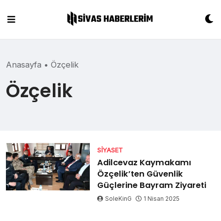
Skip
to
content
Anasayfa
•
Özçelik
Özçelik
SIYASET
Adilcevaz Kaymakamı
Özçelik’ten Güvenlik
Güçlerine Bayram Ziyareti
SoleKinG
1 Nisan 2025