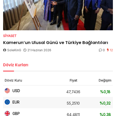
SIYASET
Kamerun’un Ulusal Günü ve Türkiye Bağlantıları
SoleKinG
21 Haziran 2026
0
12
Döviz Kurları
Döviz Kuru
Fiyat
Değişim
USD
47,7436
%0,18
EUR
55,2510
%0,32
GBP
64,4811
%0,38