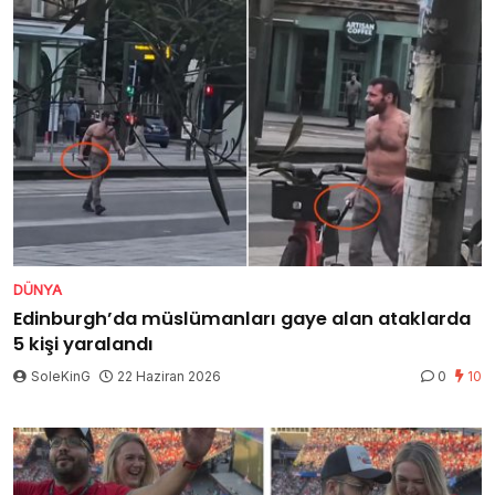
DÜNYA
Edinburgh’da müslümanları gaye alan ataklarda
5 kişi yaralandı
SoleKinG
22 Haziran 2026
0
10