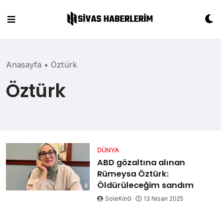
Skip
to
content
Anasayfa
•
Öztürk
Öztürk
DÜNYA
ABD gözaltına alınan
Rümeysa Öztürk:
Öldürüleceğim sandım
SoleKinG
13 Nisan 2025