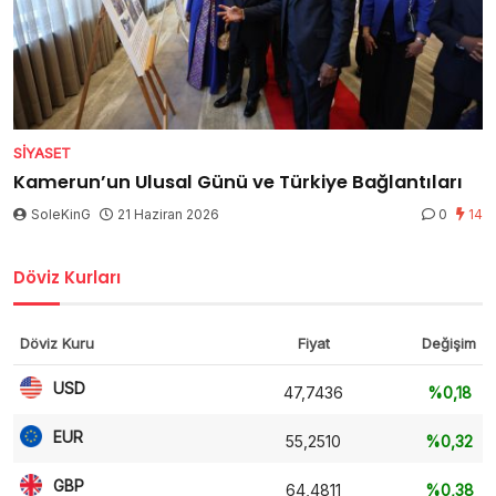
SIYASET
Kamerun’un Ulusal Günü ve Türkiye Bağlantıları
SoleKinG
21 Haziran 2026
0
14
Döviz Kurları
Döviz Kuru
Fiyat
Değişim
USD
47,7436
%0,18
EUR
55,2510
%0,32
GBP
64,4811
%0,38