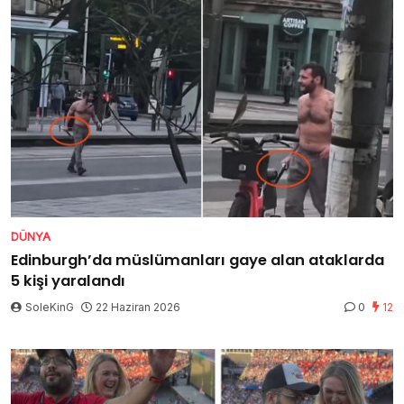
DÜNYA
Edinburgh’da müslümanları gaye alan ataklarda
5 kişi yaralandı
SoleKinG
22 Haziran 2026
0
12