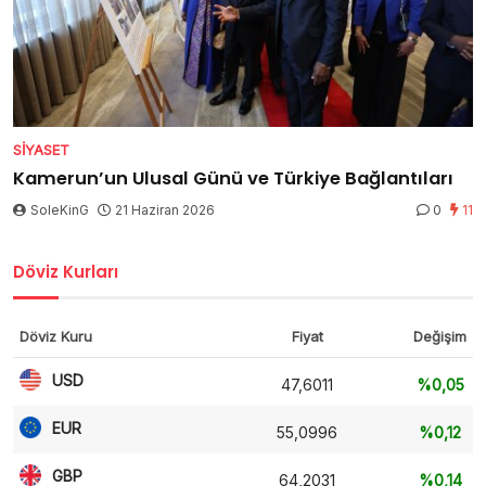
SIYASET
Kamerun’un Ulusal Günü ve Türkiye Bağlantıları
SoleKinG
21 Haziran 2026
0
11
Döviz Kurları
Döviz Kuru
Fiyat
Değişim
USD
47,6011
%0,05
EUR
55,0996
%0,12
GBP
64,2031
%0,14