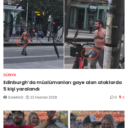
DÜNYA
Edinburgh’da müslümanları gaye alan ataklarda
5 kişi yaralandı
SoleKinG
22 Haziran 2026
0
9