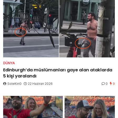
DÜNYA
Edinburgh’da müslümanları gaye alan ataklarda
5 kişi yaralandı
SoleKinG
22 Haziran 2026
0
9