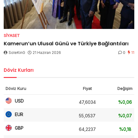
SIYASET
Kamerun’un Ulusal Günü ve Türkiye Bağlantıları
SoleKinG
21 Haziran 2026
0
11
Döviz Kurları
Döviz Kuru
Fiyat
Değişim
USD
47,6034
%0,06
EUR
55,0537
%0,07
GBP
64,2237
%0,18