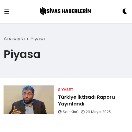
Skip
to
content
Anasayfa
•
Piyasa
Piyasa
SIYASET
Türkiye İktisadı Raporu
Yayınlandı
SoleKinG
29 Mayıs 2025