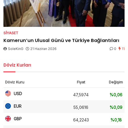
SIYASET
Kamerun’un Ulusal Günü ve Türkiye Bağlantıları
SoleKinG
21 Haziran 2026
0
11
Döviz Kurları
Döviz Kuru
Fiyat
Değişim
USD
47,5974
%0,06
EUR
55,0616
%0,09
GBP
64,2243
%0,18