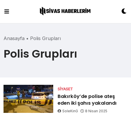
Skip
to
content
Anasayfa
•
Polis Grupları
Polis Grupları
SIYASET
Bakırköy’de polise ateş
eden iki şahıs yakalandı
SoleKinG
8 Nisan 2025