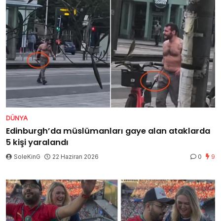
DÜNYA
Edinburgh’da müslümanları gaye alan ataklarda
5 kişi yaralandı
SoleKinG
22 Haziran 2026
0
9