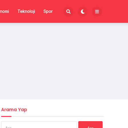
nomi
Teknoloji
Spor
Arama Yap
Arama: