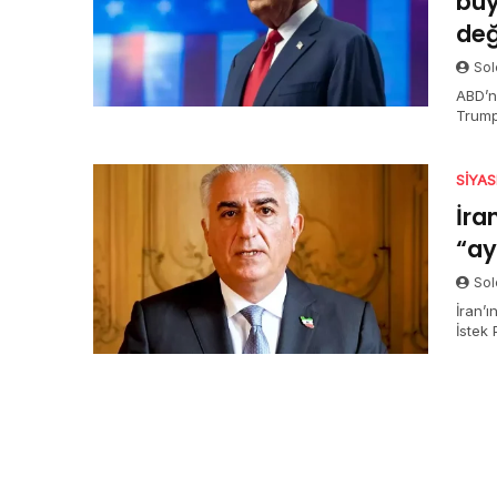
büy
değ
Sol
ABD’n
Trump,
değil
neden
SIYA
İra
“ay
Sol
İran’ı
İstek
bulun
zaman