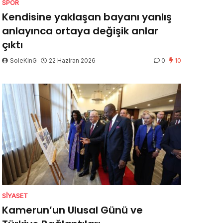
SPOR
Kendisine yaklaşan bayanı yanlış
anlayınca ortaya değişik anlar
çıktı
SoleKinG
22 Haziran 2026
0
10
SIYASET
Kamerun’un Ulusal Günü ve