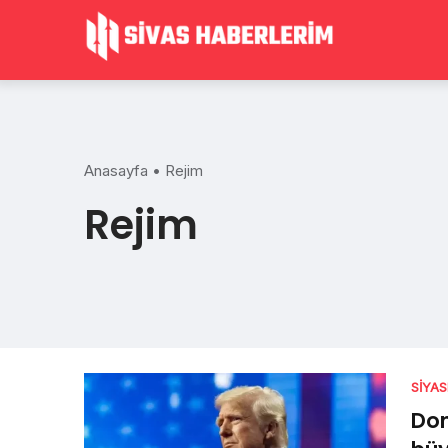
Skip
to
content
Anasayfa
•
Rejim
Rejim
SIYA
Don