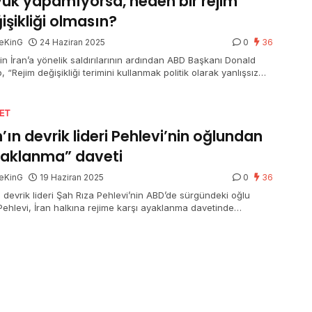
ük yapamıyorsa, neden bir rejim
işikliği olmasın?
eKinG
24 Haziran 2025
0
36
in İran’a yönelik saldırılarının ardından ABD Başkanı Donald
 “Rejim değişikliği terimini kullanmak politik olarak yanlışsız
, fakat mevcut İran Rejimi İran’ı tekrar büyük yapamıyorsa,
 bir rejim değişikliği olmasın? MIGA!” açıklamasında bulundu.
SET
n’ın devrik lideri Pehlevi’nin oğlundan
aklanma” daveti
eKinG
19 Haziran 2025
0
36
n devrik lideri Şah Rıza Pehlevi’nin ABD’de sürgündeki oğlu
 Pehlevi, İran halkına rejime karşı ayaklanma davetinde
arak, “Şimdi ayağa kalkma vakti, İran’ı daima birlikte geri alma
ı” dedi.