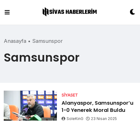
Skip
to
content
Anasayfa
•
Samsunspor
Samsunspor
SIYASET
Alanyaspor, Samsunspor’u
1-0 Yenerek Moral Buldu
SoleKinG
23 Nisan 2025