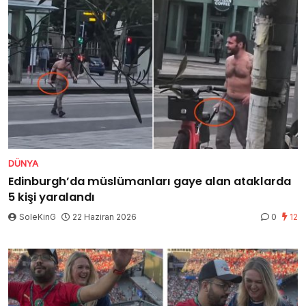
DÜNYA
Edinburgh’da müslümanları gaye alan ataklarda
5 kişi yaralandı
SoleKinG
22 Haziran 2026
0
12