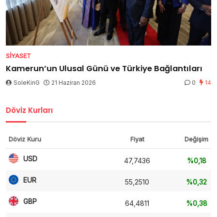
SIYASET
Kamerun’un Ulusal Günü ve Türkiye Bağlantıları
SoleKinG
21 Haziran 2026
0
14
Döviz Kurları
Döviz Kuru
Fiyat
Değişim
USD
47,7436
%0,18
EUR
55,2510
%0,32
GBP
64,4811
%0,38