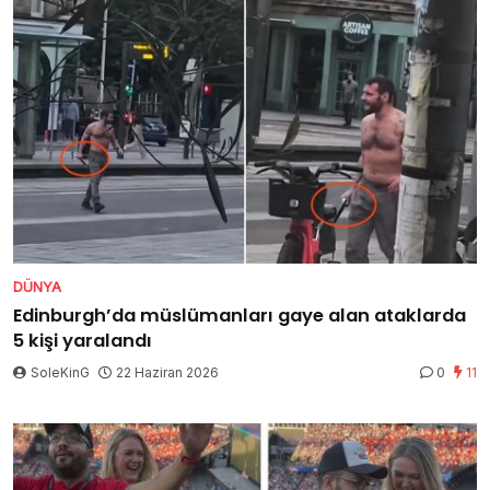
DÜNYA
Edinburgh’da müslümanları gaye alan ataklarda
5 kişi yaralandı
SoleKinG
22 Haziran 2026
0
11