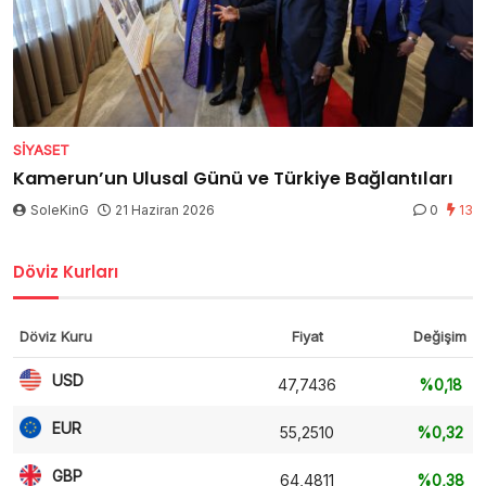
SIYASET
Kamerun’un Ulusal Günü ve Türkiye Bağlantıları
SoleKinG
21 Haziran 2026
0
13
Döviz Kurları
Döviz Kuru
Fiyat
Değişim
USD
47,7436
%0,18
EUR
55,2510
%0,32
GBP
64,4811
%0,38