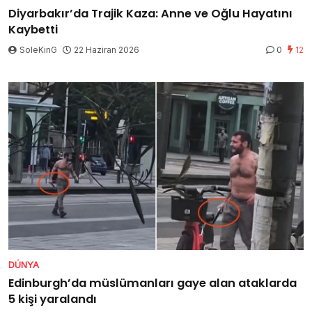
Diyarbakır’da Trajik Kaza: Anne ve Oğlu Hayatını
Kaybetti
SoleKinG
22 Haziran 2026
0
12
DÜNYA
Edinburgh’da müslümanları gaye alan ataklarda
5 kişi yaralandı