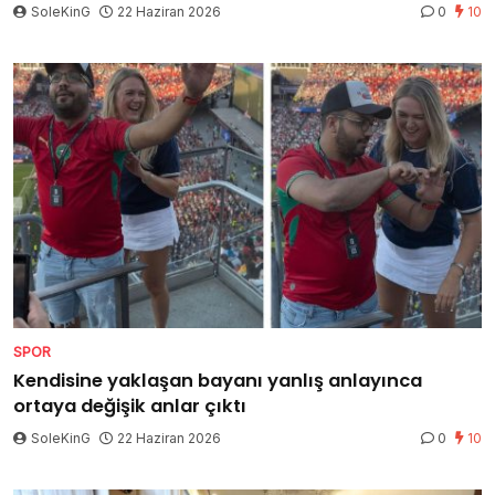
SoleKinG
22 Haziran 2026
0
10
SPOR
Kendisine yaklaşan bayanı yanlış anlayınca
ortaya değişik anlar çıktı
SoleKinG
22 Haziran 2026
0
10