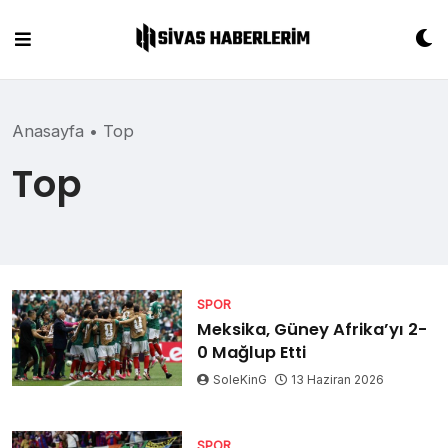
Skip
to
content
Anasayfa
•
Top
Top
SPOR
Meksika, Güney Afrika’yı 2-
0 Mağlup Etti
SoleKinG
13 Haziran 2026
SPOR