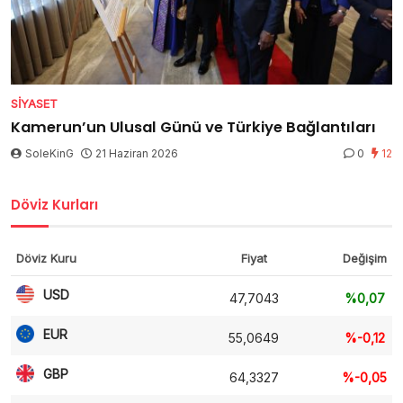
SIYASET
Kamerun’un Ulusal Günü ve Türkiye Bağlantıları
SoleKinG
21 Haziran 2026
0
12
Döviz Kurları
Döviz Kuru
Fiyat
Değişim
USD
47,7043
%0,07
EUR
55,0649
%-0,12
GBP
64,3327
%-0,05