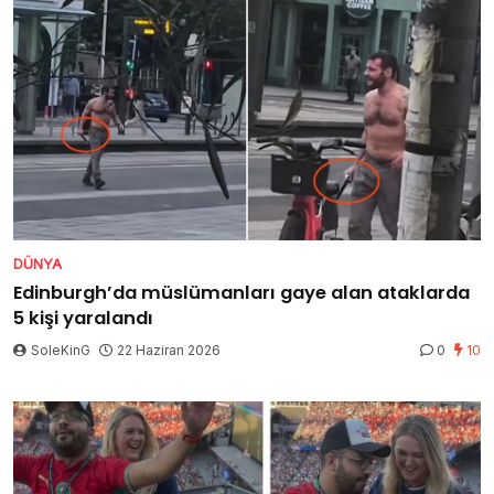
DÜNYA
Edinburgh’da müslümanları gaye alan ataklarda
5 kişi yaralandı
SoleKinG
22 Haziran 2026
0
10