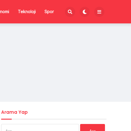
nomi
Teknoloji
Spor
Arama Yap
Arama: