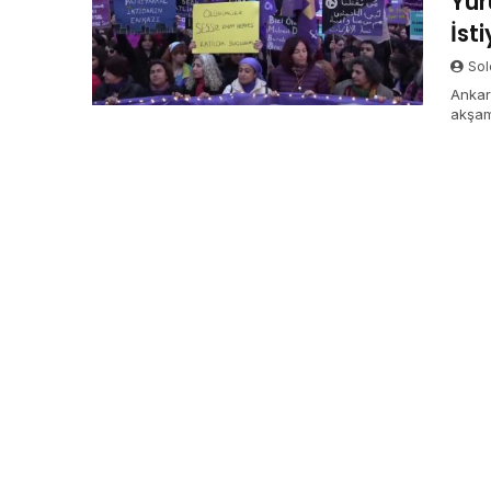
Yür
İst
Sol
Ankar
akşam
“Asla
korku
Devir
sermay
ki ye
dayan
kenetl