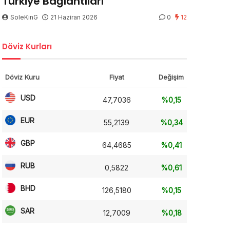
Türkiye Bağlantıları
SoleKinG
21 Haziran 2026
0
12
Döviz Kurları
Döviz Kuru
Fiyat
Değişim
USD
47,7036
%0,15
EUR
55,2139
%0,34
GBP
64,4685
%0,41
RUB
0,5822
%0,61
BHD
126,5180
%0,15
SAR
12,7009
%0,18