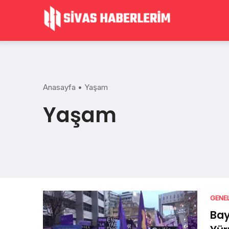
Skip
to
content
Anasayfa
•
Yaşam
Yaşam
GENE
Bay