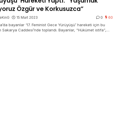
üyüşü’ Hareketi Yaptı: “Yaşamak
iyoruz Özgür ve Korkusuzca”
eKinG
15 Mart 2023
0
60
a’da bayanlar ‘17. Feminist Gece Yürüyüşü’ hareketi için bu
 Sakarya Caddesi’nde toplandı. Bayanlar, “Hükümet istifa”,
 yalnız yürümeyeceksin”, “Yaşamak istiyoruz özgür ve
suzca” sloganları attı. KESK Ankara Bayan Platformu Şubeleri
 Sözcüsü Hatice Beydeli Kahraman, “Bizler yönetenlerin,
enin çıkarları ve hırsları uğruna öldürülüyoruz. Lakin bilinsin
niden bizler erkek hükümran devletin bize dayattığı karanlığı
ışmayla aydınlatacak eşit, özgür ve garantili bir ömrü birbirine
enen ellerimizde yine filizlendireceğiz” dedi.