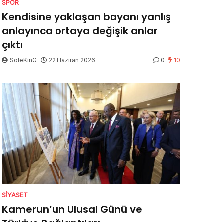
SPOR
Kendisine yaklaşan bayanı yanlış
anlayınca ortaya değişik anlar
çıktı
SoleKinG
22 Haziran 2026
0
10
SIYASET
Kamerun’un Ulusal Günü ve