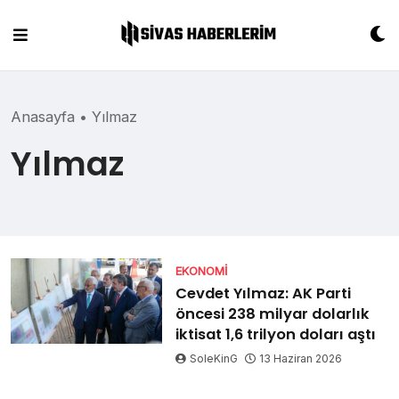
Skip
to
content
Anasayfa
•
Yılmaz
Yılmaz
EKONOMI
Cevdet Yılmaz: AK Parti
öncesi 238 milyar dolarlık
iktisat 1,6 trilyon doları aştı
SoleKinG
13 Haziran 2026