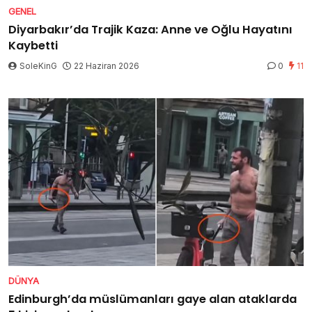
GENEL
Diyarbakır’da Trajik Kaza: Anne ve Oğlu Hayatını
Kaybetti
SoleKinG
22 Haziran 2026
0
11
DÜNYA
Edinburgh’da müslümanları gaye alan ataklarda