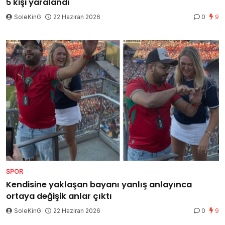
5 kişi yaralandı
SoleKinG
22 Haziran 2026
0
9
SPOR
Kendisine yaklaşan bayanı yanlış anlayınca
ortaya değişik anlar çıktı
SoleKinG
22 Haziran 2026
0
9