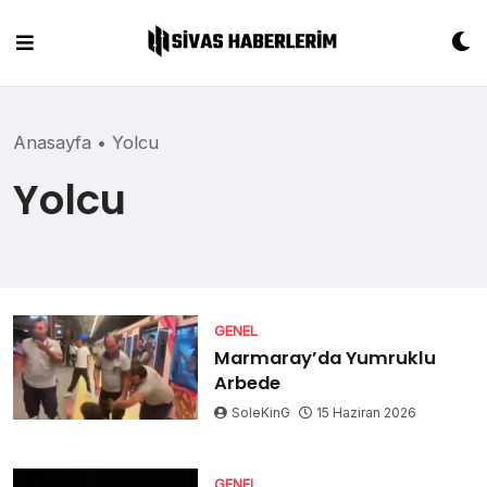
Skip
to
content
Anasayfa
•
Yolcu
Yolcu
GENEL
Marmaray’da Yumruklu
Arbede
SoleKinG
15 Haziran 2026
GENEL