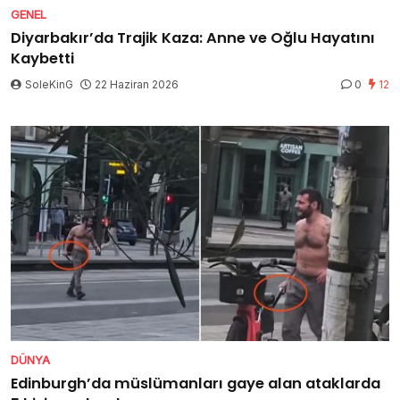
GENEL
Diyarbakır’da Trajik Kaza: Anne ve Oğlu Hayatını
Kaybetti
SoleKinG
22 Haziran 2026
0
12
DÜNYA
Edinburgh’da müslümanları gaye alan ataklarda