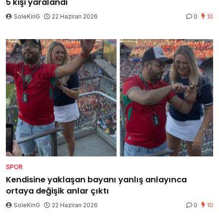
5 kişi yaralandı
SoleKinG
22 Haziran 2026
0
10
SPOR
Kendisine yaklaşan bayanı yanlış anlayınca
ortaya değişik anlar çıktı
SoleKinG
22 Haziran 2026
0
10