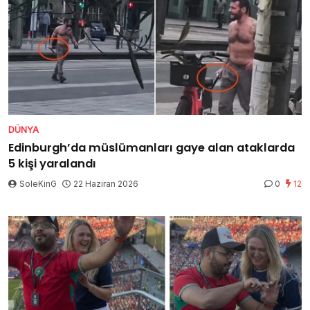
DÜNYA
Edinburgh’da müslümanları gaye alan ataklarda
5 kişi yaralandı
SoleKinG
22 Haziran 2026
0
12