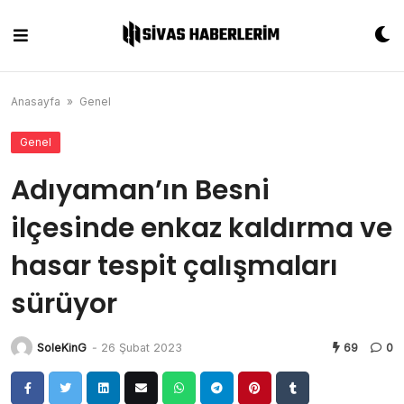
Skip
to
content
Anasayfa
»
Genel
Genel
Adıyaman’ın Besni
ilçesinde enkaz kaldırma ve
hasar tespit çalışmaları
sürüyor
SoleKinG
-
26 Şubat 2023
69
0