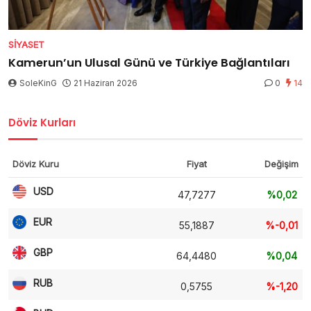
SIYASET
Kamerun’un Ulusal Günü ve Türkiye Bağlantıları
SoleKinG
21 Haziran 2026
0
14
Döviz Kurları
Döviz Kuru
Fiyat
Değişim
USD
47,7277
%0,02
EUR
55,1887
%-0,01
GBP
64,4480
%0,04
RUB
0,5755
%-1,20