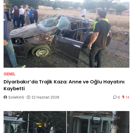
GENEL
Diyarbakır’da Trajik Kaza: Anne ve Oğlu Hayatını
Kaybetti
SoleKinG
22 Haziran 2026
0
14