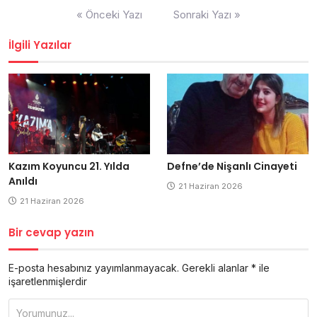
Yazı
« Önceki Yazı
Sonraki Yazı »
dolaşımı
İlgili Yazılar
Kazım Koyuncu 21. Yılda
Defne’de Nişanlı Cinayeti
Anıldı
21 Haziran 2026
21 Haziran 2026
Bir cevap yazın
E-posta hesabınız yayımlanmayacak.
Gerekli alanlar
*
ile
işaretlenmişlerdir