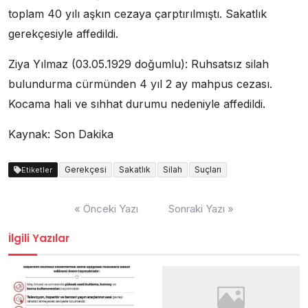
toplam 40 yılı aşkın cezaya çarptırılmıştı. Sakatlık
gerekçesiyle affedildi.
Ziya Yılmaz (03.05.1929 doğumlu): Ruhsatsız silah
bulundurma cürmünden 4 yıl 2 ay mahpus cezası.
Kocama hali ve sıhhat durumu nedeniyle affedildi.
Kaynak: Son Dakika
Gerekçesi
Sakatlık
Silah
Suçları
Etiketler
Yazı
« Önceki Yazı
Sonraki Yazı »
dolaşımı
İlgili Yazılar