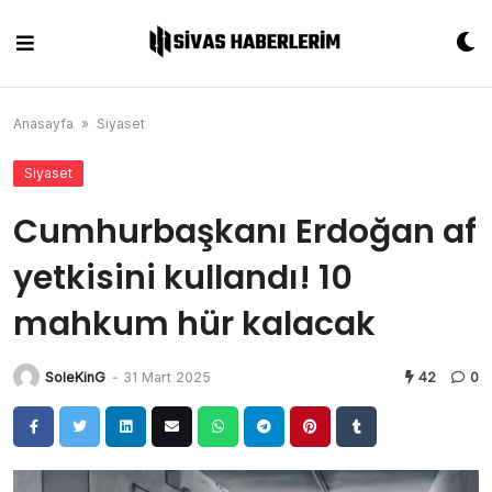
Skip
to
content
Anasayfa
»
Siyaset
Siyaset
Cumhurbaşkanı Erdoğan af
yetkisini kullandı! 10
mahkum hür kalacak
SoleKinG
-
31 Mart 2025
42
0