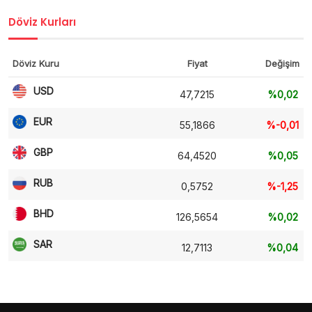
Döviz Kurları
Döviz Kuru
Fiyat
Değişim
USD
47,7215
%0,02
EUR
55,1866
%-0,01
GBP
64,4520
%0,05
RUB
0,5752
%-1,25
BHD
126,5654
%0,02
SAR
12,7113
%0,04