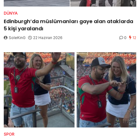
DÜNYA
Edinburgh’da müslümanları gaye alan ataklarda
5 kişi yaralandı
SoleKinG
22 Haziran 2026
0
12
SPOR