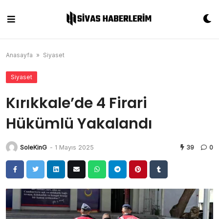
Skip
to
content
Anasayfa
»
Siyaset
Siyaset
Kırıkkale’de 4 Firari
Hükümlü Yakalandı
SoleKinG
-
1 Mayıs 2025
39
0