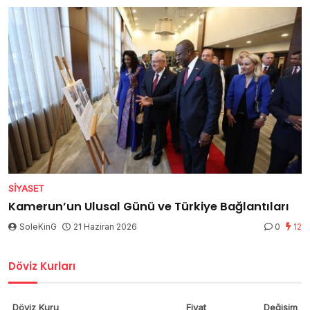
SIYASET
Kamerun’un Ulusal Günü ve Türkiye Bağlantıları
SoleKinG
21 Haziran 2026
0
12
Döviz Kurları
Döviz Kuru
Fiyat
Değişim