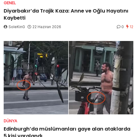
GENEL
Diyarbakır’da Trajik Kaza: Anne ve Oğlu Hayatını
Kaybetti
SoleKinG
22 Haziran 2026
0
12
DÜNYA
Edinburgh’da müslümanları gaye alan ataklarda
5 kişi yaralandı