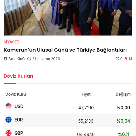
SIYASET
Kamerun’un Ulusal Günü ve Türkiye Bağlantıları
SoleKinG
21 Haziran 2026
0
14
Döviz Kurları
Döviz Kuru
Fiyat
Değişim
USD
47,7210
%0,00
EUR
55,2136
%0,04
GBP
64,4940
%0,11