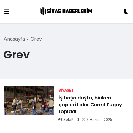
Skip
to
content
Anasayfa
•
Grev
Grev
SIYASET
İş başa düştü, biriken
çöpleri Lider Cemil Tugay
topladı
SoleKinG
3 Haziran 2025