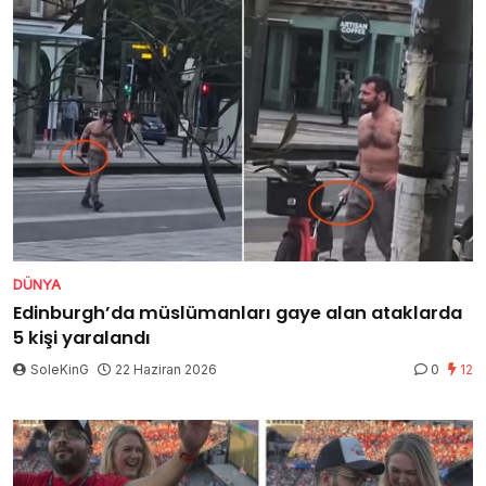
DÜNYA
Edinburgh’da müslümanları gaye alan ataklarda
5 kişi yaralandı
SoleKinG
22 Haziran 2026
0
12