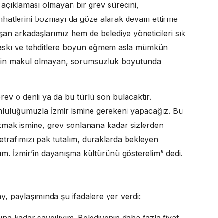
r açıklaması olmayan bir grev sürecini,
sıhhatlerini bozmayı da göze alarak devam ettirme
şan arkadaşlarımız hem de belediye yöneticileri sık
u baskı ve tehditlere boyun eğmem asla mümkün
 lakin makul olmayan, sorumsuzluk boyutunda
ev o denli ya da bu türlü son bulacaktır.
umluluğumuzla İzmir ismine gerekeni yapacağız. Bu
ıkmak ismine, grev sonlanana kadar sizlerden
etrafımızı pak tutalım, duraklarda bekleyen
ım. İzmir’in dayanışma kültürünü gösterelim” dedi.
y, paylaşımında şu ifadalere yer verdi:
una kadar saygılıyım. Belediyenin daha fazla fiyat