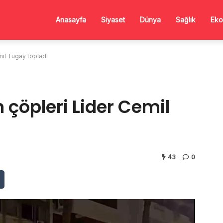
Anasayfa
Siyaset
Dünya
Sağlık
Eko
mil Tugay topladı
n çöpleri Lider Cemil
43
0