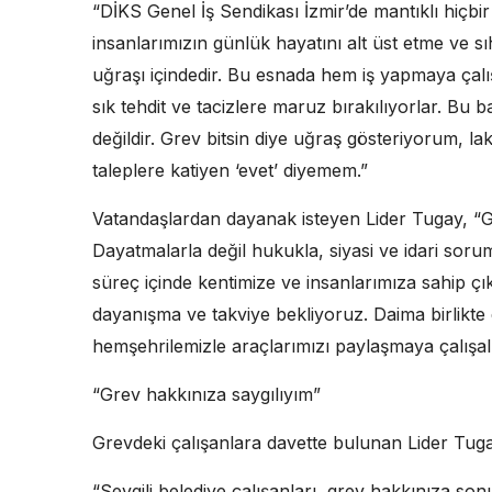
“DİKS Genel İş Sendikası İzmir’de mantıklı hiçbi
insanlarımızın günlük hayatını alt üst etme ve 
uğraşı içindedir. Bu esnada hem iş yapmaya çalı
sık tehdit ve tacizlere maruz bırakılıyorlar. B
değildir. Grev bitsin diye uğraş gösteriyorum,
taleplere katiyen ‘evet’ diyemem.”
Vatandaşlardan dayanak isteyen Lider Tugay, “Gr
Dayatmalarla değil hukukla, siyasi ve idari sor
süreç içinde kentimize ve insanlarımıza sahip ç
dayanışma ve takviye bekliyoruz. Daima birlikte 
hemşehrilemizle araçlarımızı paylaşmaya çalışal
“Grev hakkınıza saygılıyım”
Grevdeki çalışanlara davette bulunan Lider Tuga
“Sevgili belediye çalışanları, grev hakkınıza son