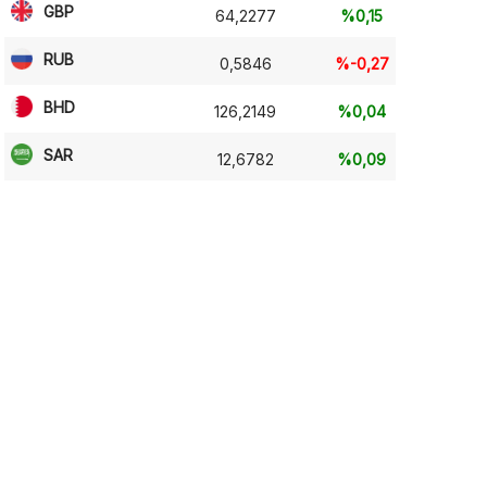
GBP
64,2277
%0,15
RUB
0,5846
%-0,27
BHD
126,2149
%0,04
SAR
12,6782
%0,09