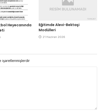
Eğitimde Alevi-Bektaşi
tbol Heyecanında
Modülleri
eti
21 Haziran 2026
6
e işaretlenmişlerdir