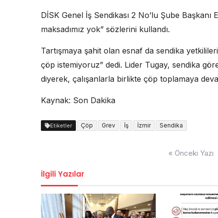
DİSK Genel İş Sendikası 2 No’lu Şube Başkanı E
maksadımız yok” sözlerini kullandı.
Tartışmaya şahit olan esnaf da sendika yetkilile
çöp istemiyoruz” dedi. Lider Tugay, sendika göre
diyerek, çalışanlarla birlikte çöp toplamaya deva
Kaynak: Son Dakika
Çöp
Grev
İş
İzmir
Sendika
Etiketler
Yazı
« Önceki Yazı
dolaşımı
İlgili Yazılar