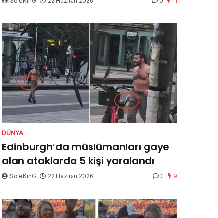
SoleKinG
22 Haziran 2026
0
11
DÜNYA
Edinburgh’da müslümanları gaye
alan ataklarda 5 kişi yaralandı
SoleKinG
22 Haziran 2026
0
9