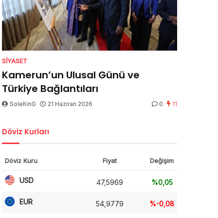
SIYASET
Kamerun’un Ulusal Günü ve
Türkiye Bağlantıları
SoleKinG
21 Haziran 2026
0
11
Döviz Kurları
Döviz Kuru
Fiyat
Değişim
USD
47,5969
%0,05
EUR
54,9779
%-0,08