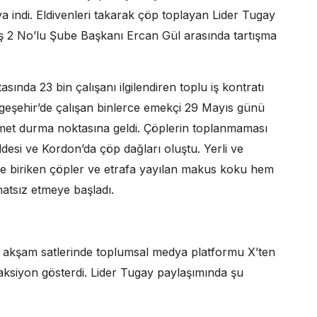
 indi. Eldivenleri takarak çöp toplayan Lider Tugay
İş 2 No’lu Şube Başkanı Ercan Gül arasında tartışma
sında 23 bin çalışanı ilgilendiren toplu iş kontratı
eşehir’de çalışan binlerce emekçi 29 Mayıs günü
zmet durma noktasına geldi. Çöplerin toplanmaması
ddesi ve Kordon’da çöp dağları oluştu. Yerli ve
erde biriken çöpler ve etrafa yayılan makus koku hem
atsız etmeye başladı.
, akşam satlerinde toplumsal medya platformu X’ten
reaksiyon gösterdi. Lider Tugay paylaşımında şu