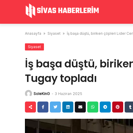
Skip
to
content
Anasayfa
»
Siyaset
»
İş başa düştü, biriken çöpleri Lider Ce
Siyaset
İş başa düştü, birike
Tugay topladı
SoleKinG
-
3 Haziran 2025