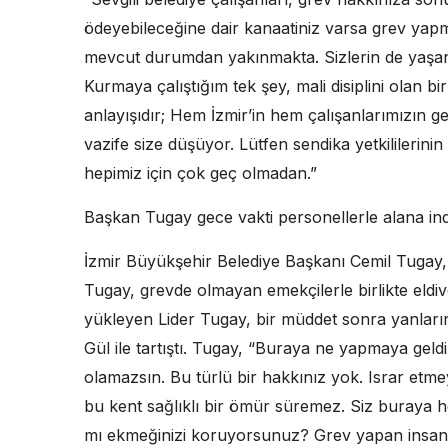
ödeyebileceğine dair kanaatiniz varsa grev ya
mevcut durumdan yakınmakta. Sizlerin de yaşan
Kurmaya çalıştığım tek şey, mali disiplini olan b
anlayışıdır; Hem İzmir’in hem çalışanlarımızın
vazife size düşüyor. Lütfen sendika yetkililerinin 
hepimiz için çok geç olmadan.”
Başkan Tugay gece vakti personellerle alana ind
İzmir Büyükşehir Belediye Başkanı Cemil Tugay, 
Tugay, grevde olmayan emekçilerle birlikte eldiv
yükleyen Lider Tugay, bir müddet sonra yanlar
Gül ile tartıştı. Tugay, “Buraya ne yapmaya ge
olamazsın. Bu türlü bir hakkınız yok. Israr et
bu kent sağlıklı bir ömür süremez. Siz buraya
mı ekmeğinizi koruyorsunuz? Grev yapan insan 