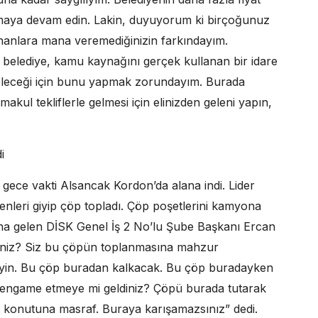
pmaya devam edin. Lakin, duyuyorum ki birçoğunuz
anlara mana veremediğinizin farkındayım.
ir belediye, kamu kaynağını gerçek kullanan bir idare
 geleceği için bunu yapmak zorundayım. Burada
makul tekliflerle gelmesi için elinizden geleni yapın,
i
gece vakti Alsancak Kordon’da alana indi. Lider
enleri giyip çöp topladı. Çöp poşetlerini kamyona
ına gelen DİSK Genel İş 2 No’lu Şube Başkanı Ercan
ldiniz? Siz bu çöpün toplanmasına mahzur
meyin. Bu çöp buradan kalkacak. Bu çöp buradayken
 hengame etmeye mi geldiniz? Çöpü burada tutarak
konutuna masraf. Buraya karışamazsınız” dedi.