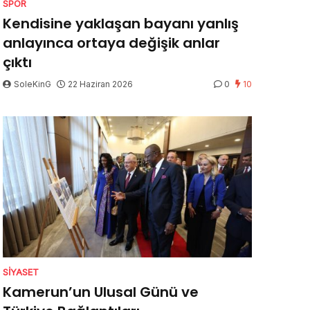
SPOR
Kendisine yaklaşan bayanı yanlış
anlayınca ortaya değişik anlar
çıktı
SoleKinG
22 Haziran 2026
0
10
SIYASET
Kamerun’un Ulusal Günü ve