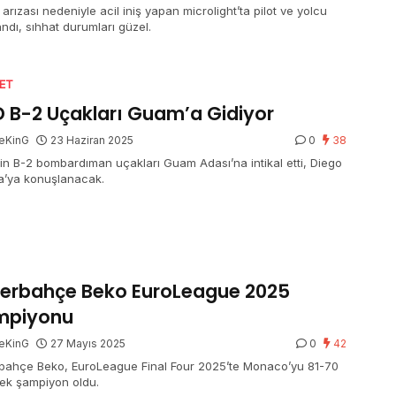
arızası nedeniyle acil iniş yapan microlight’ta pilot ve yolcu
andı, sıhhat durumları güzel.
SET
 B-2 Uçakları Guam’a Gidiyor
eKinG
23 Haziran 2025
0
38
in B-2 bombardıman uçakları Guam Adası’na intikal etti, Diego
a’ya konuşlanacak.
erbahçe Beko EuroLeague 2025
mpiyonu
eKinG
27 Mayıs 2025
0
42
bahçe Beko, EuroLeague Final Four 2025’te Monaco’yu 81-70
ek şampiyon oldu.