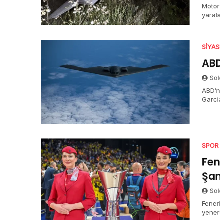
Motor 
yaral
SIYA
ABD
Sol
ABD’n
Garci
SPOR
Fen
Şa
Sol
Fener
yener