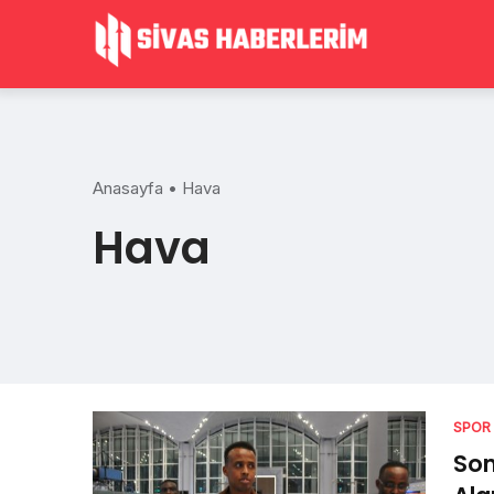
Skip
to
content
Anasayfa
•
Hava
Hava
SPOR
Som