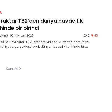
A
raktar TB2’den dünya havacılık
ihinde bir birinci
eKinG
11 Nisan 2025
0
45
l SİHA Bayraktar TB2, otonom virilden kurtarma hareketini
fakiyetle gerçekleştirerek dünya havacılık tarihinde bir
ip daha imza attı. TB2, geçtiğimiz yıl da otonom fıçı tonosu
tini gerçekleştirmişti.
Sonraki