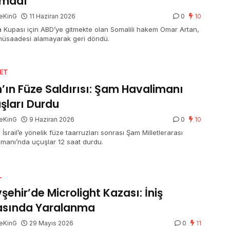
amadı
eKinG
11 Haziran 2026
0
10
 Kupası için ABD’ye gitmekte olan Somalili hakem Omar Artan,
 müsaadesi alamayarak geri döndü.
SET
n’ın Füze Saldırısı: Şam Havalimanı
şları Durdu
eKinG
9 Haziran 2026
0
10
n İsrail’e yönelik füze taarruzları sonrası Şam Milletlerarası
imanı’nda uçuşlar 12 saat durdu.
L
şehir’de Microlight Kazası: İniş
asında Yaralanma
eKinG
29 Mayıs 2026
0
11