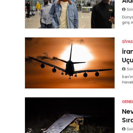
Al
Sol
Dünya
giriş
SIYA
İra
Uçu
Sol
İran’ı
Haval
GENE
Nev
Sır
Sol