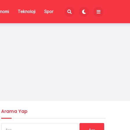
nomi
Teknoloji
Spor
Arama Yap
Arama: