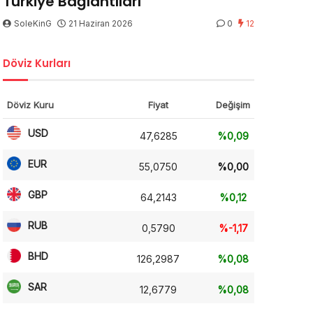
Türkiye Bağlantıları
SoleKinG
21 Haziran 2026
0
12
Döviz Kurları
Döviz Kuru
Fiyat
Değişim
USD
47,6285
%0,09
EUR
55,0750
%0,00
GBP
64,2143
%0,12
RUB
0,5790
%-1,17
BHD
126,2987
%0,08
SAR
12,6779
%0,08