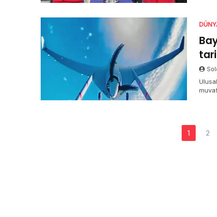
DÜNY
Bay
tar
Sol
Ulusa
muvaf
prens
hareke
Yazı
1
2
dolaşımı