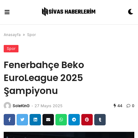
Skip
to
content
Anasayfa
»
Spor
Spor
Fenerbahçe Beko
EuroLeague 2025
Şampiyonu
SoleKinG
-
27 Mayıs 2025
44
0