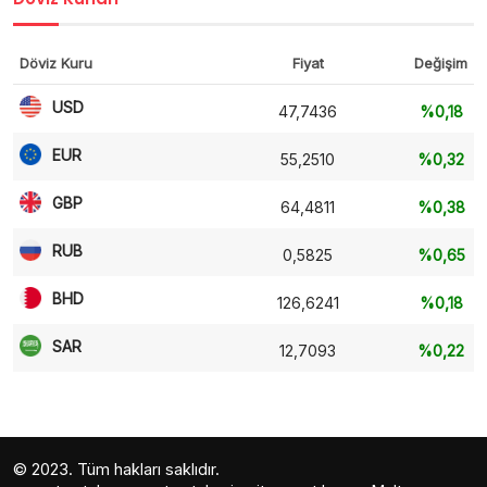
Döviz Kuru
Fiyat
Değişim
USD
47,7436
%0,18
EUR
55,2510
%0,32
GBP
64,4811
%0,38
RUB
0,5825
%0,65
BHD
126,6241
%0,18
SAR
12,7093
%0,22
© 2023. Tüm hakları saklıdır.