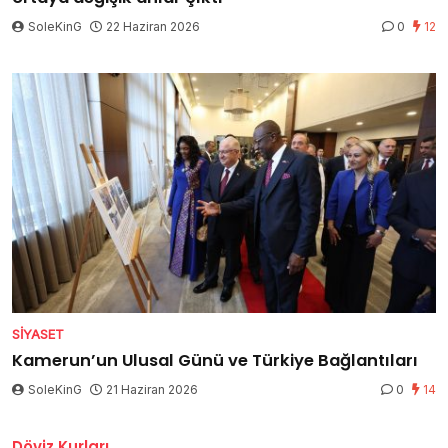
SoleKinG
22 Haziran 2026
0
12
SIYASET
Kamerun’un Ulusal Günü ve Türkiye Bağlantıları
SoleKinG
21 Haziran 2026
0
14
Döviz Kurları