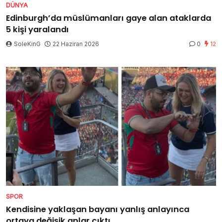
DÜNYA
Edinburgh’da müslümanları gaye alan ataklarda
5 kişi yaralandı
SoleKinG
22 Haziran 2026
0
12
SPOR
Kendisine yaklaşan bayanı yanlış anlayınca
ortaya değişik anlar çıktı