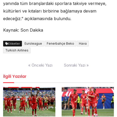
yanında tüm branşlardaki sporlara takviye vermeye,
kültürleri ve kıtaları birbirine bağlamaya devam
edeceğiz.” açıklamasında bulundu.
Kaynak: Son Dakika
Euroleague
Fenerbahçe Beko
Hava
Etiketler
Turkish Airlines
Yazı
« Önceki Yazı
Sonraki Yazı »
dolaşımı
İlgili Yazılar