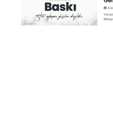
Ger
Sol
Yönet
Medya