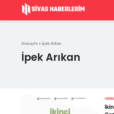
Skip
to
content
Anasayfa
•
İpek Arıkan
İpek Arıkan
GENE
İki