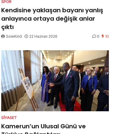
SPOR
Kendisine yaklaşan bayanı yanlış
anlayınca ortaya değişik anlar
çıktı
SoleKinG
22 Haziran 2026
0
10
SIYASET
Kamerun’un Ulusal Günü ve